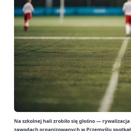
Na szkolnej hali zrobiło się głośno — rywalizacja
zawodach organizowanych w Przemyślu spotkały 