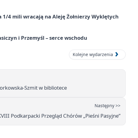
 1/4 mili wracają na Aleję Żołnierzy Wyklętych
asiczyn i Przemyśl – serce wschodu
Kolejne wydarzenia
Borkowska-Szmit w bibliotece
Następny >>
VIII Podkarpacki Przegląd Chórów „Pieśni Pasyjne”