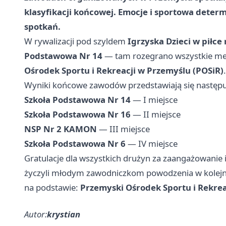
klasyfikacji końcowej. Emocje i sportowa deter
spotkań.
W rywalizacji pod szyldem
Igrzyska Dzieci w piłce
Podstawowa Nr 14
— tam rozegrano wszystkie mec
Ośrodek Sportu i Rekreacji w Przemyślu (POSiR)
.
Wyniki końcowe zawodów przedstawiają się następu
Szkoła Podstawowa Nr 14
— I miejsce
Szkoła Podstawowa Nr 16
— II miejsce
NSP Nr 2 KAMON
— III miejsce
Szkoła Podstawowa Nr 6
— IV miejsce
Gratulacje dla wszystkich drużyn za zaangażowanie
życzyli młodym zawodniczkom powodzenia w kolejny
na podstawie:
Przemyski Ośrodek Sportu i Rekrea
Autor:
krystian