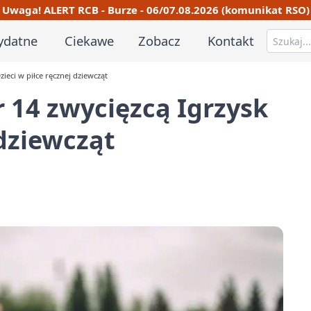
Uwaga! ALERT RCB - Burze - 06/07.08.2026 (komunikat RSO)
ydatne
Ciekawe
Zobacz
Kontakt
ieci w piłce ręcznej dziewcząt
 14 zwycięzcą Igrzysk
 dziewcząt