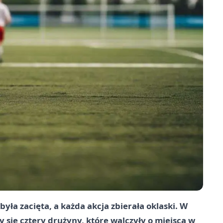
 była zacięta, a każda akcja zbierała oklaski. W
się cztery drużyny, które walczyły o miejsca w