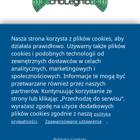
Nasza strona korzysta z plików cookies, aby
działała prawidłowo. Używamy także plików
cookies i podobnych technologii od
zewnętrznych dostawców w celach
Copyright © 2026 przemyslonline.pl Wszystkie prawa
analitycznych, marketingowych i
zastrzeżone.
społecznościowych. Informacje te mogą być
przetwarzane również przez naszych
partnerów. Kontynuując korzystanie ze
Polityka
Polityka
News
Autorzy
strony lub klikając „Przechodzę do serwisu",
Prywatności
Cookies
wyrażasz zgodę na użycie dodatkowych
plików cookies zgodnie z naszą
polityką
.
.
prywatności
Zaawansowane ustawienia
Polityka Cookies