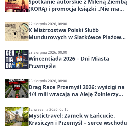
Spotkanie autorskie z Mileną Ziembą
(KORĄ) i promocja książki „Nie mam
czasu na raka! Jestem zajęta życiem”
22 sierpnia 2026, 08:00
X Mistrzostwa Polski Służb
Mundurowych w Siatkówce Plażowej
w Przemyślu
23 sierpnia 2026, 00:00
Wincentiada 2026 – Dni Miasta
Przemyśla
23 sierpnia 2026, 08:00
Drag Race Przemyśl 2026: wyścigi na
1/4 mili wracają na Aleję Żołnierzy
Wyklętych
12 września 2026, 05:15
Mystictravel: Zamek w Łańcucie,
Krasiczyn i Przemyśl – serce wschodu