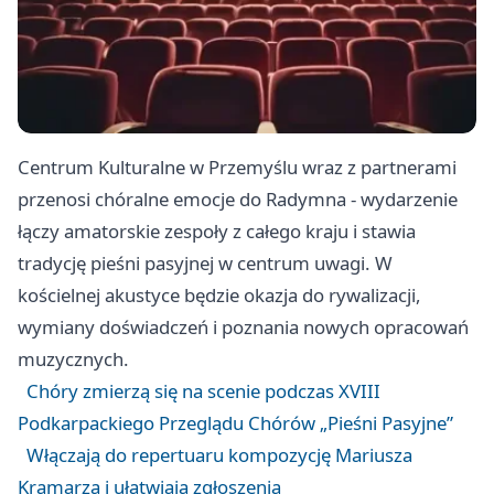
Centrum Kulturalne w Przemyślu wraz z partnerami
przenosi chóralne emocje do Radymna - wydarzenie
łączy amatorskie zespoły z całego kraju i stawia
tradycję pieśni pasyjnej w centrum uwagi. W
kościelnej akustyce będzie okazja do rywalizacji,
wymiany doświadczeń i poznania nowych opracowań
muzycznych.
Chóry zmierzą się na scenie podczas XVIII
Podkarpackiego Przeglądu Chórów „Pieśni Pasyjne”
Włączają do repertuaru kompozycję Mariusza
Kramarza i ułatwiają zgłoszenia