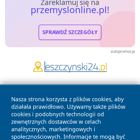
Zareklamuj się na
przemyslonline.pl!
SPRAWDŹ SZCZEGÓŁY
autopromocja
Nasza strona korzysta z plików cookies, aby
działała prawidłowo. Używamy także plików
cookies i podobnych technologii od
zewnętrznych dostawców w celach
Copyright © 2026 przemyslonline.pl Wszystkie prawa
analitycznych, marketingowych i
zastrzeżone.
społecznościowych. Informacje te mogą być