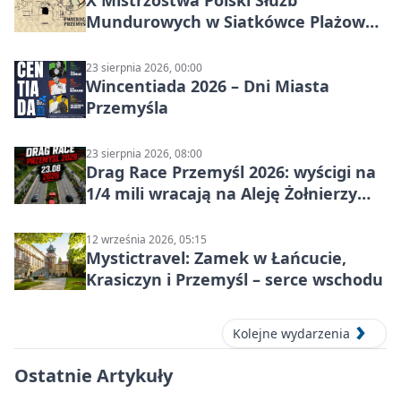
X Mistrzostwa Polski Służb
Mundurowych w Siatkówce Plażowej
w Przemyślu
23 sierpnia 2026, 00:00
Wincentiada 2026 – Dni Miasta
Przemyśla
23 sierpnia 2026, 08:00
Drag Race Przemyśl 2026: wyścigi na
1/4 mili wracają na Aleję Żołnierzy
Wyklętych
12 września 2026, 05:15
Mystictravel: Zamek w Łańcucie,
Krasiczyn i Przemyśl – serce wschodu
Kolejne wydarzenia
Ostatnie Artykuły