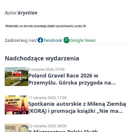
Autor:
krystian
Zaobserwuj nas!
Facebook
Google News
Nadchodzące wydarzenia
8 sierpnia 2026, 07:00
Poland Gravel Race 2026 w
Przemyślu. Górska przygoda na
szutrach Karpat
11 sierpnia 2026, 17:00
Spotkanie autorskie z Mileną Ziembą
(KORĄ) i promocja książki „Nie mam
czasu na raka! Jestem zajęta życiem”
22 sierpnia 2026, 08:00