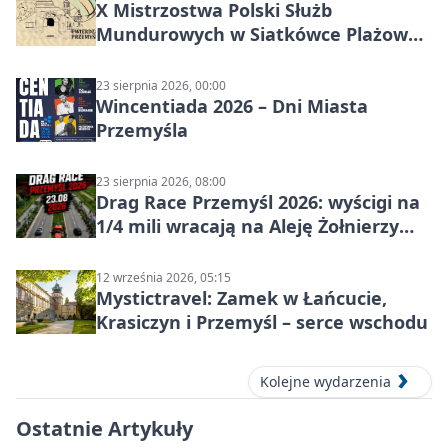
X Mistrzostwa Polski Służb
Mundurowych w Siatkówce Plażowej
w Przemyślu
23 sierpnia 2026, 00:00
Wincentiada 2026 – Dni Miasta
Przemyśla
23 sierpnia 2026, 08:00
Drag Race Przemyśl 2026: wyścigi na
1/4 mili wracają na Aleję Żołnierzy
Wyklętych
12 września 2026, 05:15
Mystictravel: Zamek w Łańcucie,
Krasiczyn i Przemyśl – serce wschodu
Kolejne wydarzenia
Ostatnie Artykuły