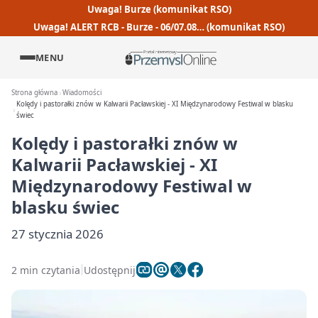
Uwaga! Burze (komunikat RSO)
Uwaga! ALERT RCB - Burze - 06/07.08… (komunikat RSO)
MENU
Strona główna
Wiadomości
Kolędy i pastorałki znów w Kalwarii Pacławskiej - XI Międzynarodowy Festiwal w blasku
świec
Kolędy i pastorałki znów w
Kalwarii Pacławskiej - XI
Międzynarodowy Festiwal w
blasku świec
27 stycznia 2026
2 min czytania
Udostępnij