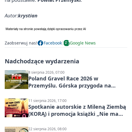
Autor:
krystian
Zaobserwuj nas!
Facebook
Google News
Nadchodzące wydarzenia
8 sierpnia 2026, 07:00
Poland Gravel Race 2026 w
Przemyślu. Górska przygoda na
szutrach Karpat
11 sierpnia 2026, 17:00
Spotkanie autorskie z Mileną Ziembą
(KORĄ) i promocja książki „Nie mam
czasu na raka! Jestem zajęta życiem”
22 sierpnia 2026, 08:00