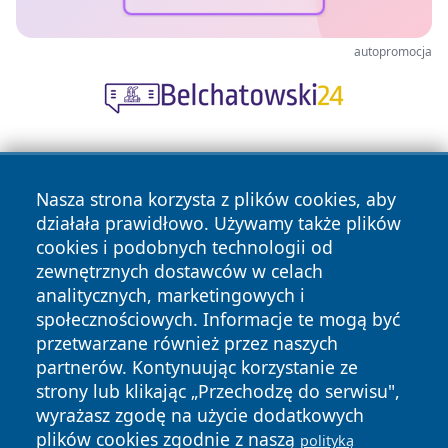
autopromocja
Nasza strona korzysta z plików cookies, aby
działała prawidłowo. Używamy także plików
cookies i podobnych technologii od
zewnętrznych dostawców w celach
Copyright © 2026 przemyslonline.pl Wszystkie prawa
analitycznych, marketingowych i
zastrzeżone.
społecznościowych. Informacje te mogą być
przetwarzane również przez naszych
partnerów. Kontynuując korzystanie ze
Polityka
Polityka
News
Autorzy
strony lub klikając „Przechodzę do serwisu",
Prywatności
Cookies
wyrażasz zgodę na użycie dodatkowych
plików cookies zgodnie z naszą
polityką