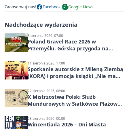
Zaobserwuj nas!
Facebook
Google News
Nadchodzące wydarzenia
8 sierpnia 2026, 07:00
Poland Gravel Race 2026 w
Przemyślu. Górska przygoda na
szutrach Karpat
11 sierpnia 2026, 17:00
Spotkanie autorskie z Mileną Ziembą
(KORĄ) i promocja książki „Nie mam
czasu na raka! Jestem zajęta życiem”
22 sierpnia 2026, 08:00
X Mistrzostwa Polski Służb
Mundurowych w Siatkówce Plażowej
w Przemyślu
23 sierpnia 2026, 00:00
Wincentiada 2026 – Dni Miasta