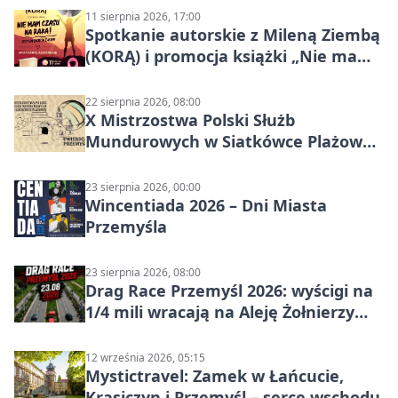
11 sierpnia 2026, 17:00
Spotkanie autorskie z Mileną Ziembą
(KORĄ) i promocja książki „Nie mam
czasu na raka! Jestem zajęta życiem”
22 sierpnia 2026, 08:00
X Mistrzostwa Polski Służb
Mundurowych w Siatkówce Plażowej
w Przemyślu
23 sierpnia 2026, 00:00
Wincentiada 2026 – Dni Miasta
Przemyśla
23 sierpnia 2026, 08:00
Drag Race Przemyśl 2026: wyścigi na
1/4 mili wracają na Aleję Żołnierzy
Wyklętych
12 września 2026, 05:15
Mystictravel: Zamek w Łańcucie,
Krasiczyn i Przemyśl – serce wschodu