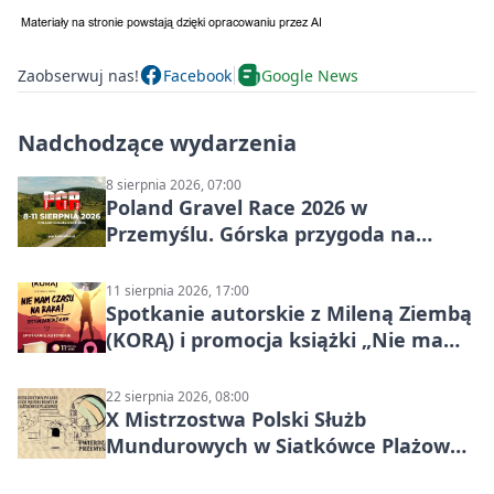
Zaobserwuj nas!
Facebook
Google News
Nadchodzące wydarzenia
8 sierpnia 2026, 07:00
Poland Gravel Race 2026 w
Przemyślu. Górska przygoda na
szutrach Karpat
11 sierpnia 2026, 17:00
Spotkanie autorskie z Mileną Ziembą
(KORĄ) i promocja książki „Nie mam
czasu na raka! Jestem zajęta życiem”
22 sierpnia 2026, 08:00
X Mistrzostwa Polski Służb
Mundurowych w Siatkówce Plażowej
w Przemyślu