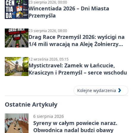
23 sierpnia 2026, 00:00
Wincentiada 2026 – Dni Miasta
Przemyśla
23 sierpnia 2026, 08:00
Drag Race Przemyśl 2026: wyścigi na
1/4 mili wracają na Aleję Żołnierzy
Wyklętych
12 września 2026, 05:15
Mystictravel: Zamek w Łańcucie,
Krasiczyn i Przemyśl – serce wschodu
Kolejne wydarzenia
Ostatnie Artykuły
6 sierpnia 2026
Syreny w całym powiecie naraz.
Obwodnica nadal budzi obawy