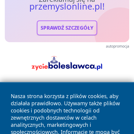
przemyslonline.pl!
SPRAWDŹ SZCZEGÓŁY
autopromocja
Nasza strona korzysta z plików cookies, aby
działała prawidłowo. Używamy także plików
cookies i podobnych technologii od
zewnętrznych dostawców w celach
Copyright © 2026 przemyslonline.pl Wszystkie prawa
analitycznych, marketingowych i
zastrzeżone.
społecznościowych. Informacje te mogą być