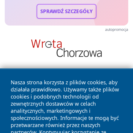
SPRAWDŹ SZCZEGÓŁY
autopromocja
Nasza strona korzysta z plików cookies, aby
działała prawidłowo. Używamy także plików
cookies i podobnych technologii od
zewnętrznych dostawców w celach
Copyright © 2026 przemyslonline.pl Wszystkie prawa
analitycznych, marketingowych i
zastrzeżone.
społecznościowych. Informacje te mogą być
przetwarzane również przez naszych
partnerów. Kontynuując korzystanie ze
Polityka
Polityka