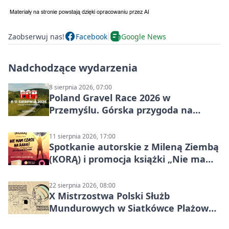
Zaobserwuj nas!
Facebook
Google News
Nadchodzące wydarzenia
8 sierpnia 2026, 07:00
Poland Gravel Race 2026 w
Przemyślu. Górska przygoda na
szutrach Karpat
11 sierpnia 2026, 17:00
Spotkanie autorskie z Mileną Ziembą
(KORĄ) i promocja książki „Nie mam
czasu na raka! Jestem zajęta życiem”
22 sierpnia 2026, 08:00
X Mistrzostwa Polski Służb
Mundurowych w Siatkówce Plażowej
w Przemyślu