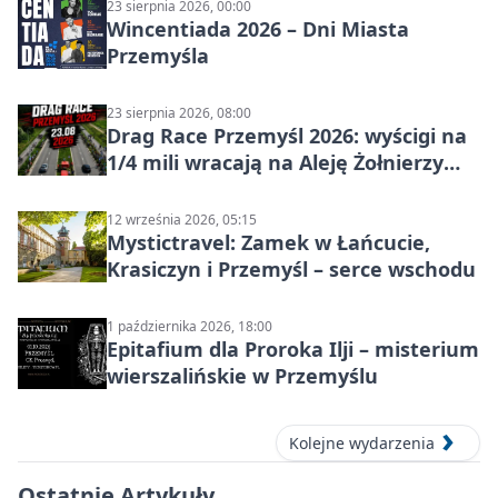
23 sierpnia 2026, 00:00
Wincentiada 2026 – Dni Miasta
Przemyśla
23 sierpnia 2026, 08:00
Drag Race Przemyśl 2026: wyścigi na
1/4 mili wracają na Aleję Żołnierzy
Wyklętych
12 września 2026, 05:15
Mystictravel: Zamek w Łańcucie,
Krasiczyn i Przemyśl – serce wschodu
1 października 2026, 18:00
Epitafium dla Proroka Ilji – misterium
wierszalińskie w Przemyślu
Kolejne wydarzenia
Ostatnie Artykuły