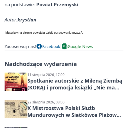
na podstawie:
Powiat Przemyski
.
Autor:
krystian
Zaobserwuj nas!
Facebook
Google News
Nadchodzące wydarzenia
11 sierpnia 2026, 17:00
Spotkanie autorskie z Mileną Ziembą
(KORĄ) i promocja książki „Nie mam
czasu na raka! Jestem zajęta życiem”
22 sierpnia 2026, 08:00
X Mistrzostwa Polski Służb
Mundurowych w Siatkówce Plażowej
w Przemyślu