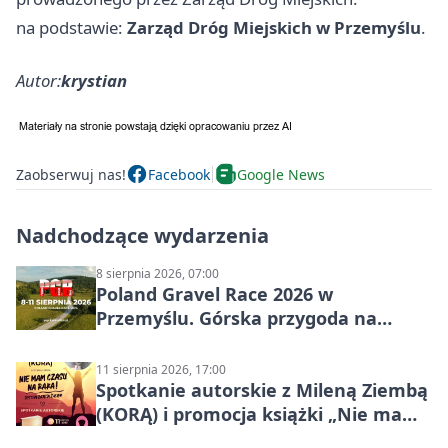
na podstawie:
Zarząd Dróg Miejskich w Przemyślu
.
Autor:
krystian
Zaobserwuj nas!
Facebook
Google News
Nadchodzące wydarzenia
8 sierpnia 2026, 07:00
Poland Gravel Race 2026 w
Przemyślu. Górska przygoda na
szutrach Karpat
11 sierpnia 2026, 17:00
Spotkanie autorskie z Mileną Ziembą
(KORĄ) i promocja książki „Nie mam
czasu na raka! Jestem zajęta życiem”