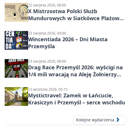
22 sierpnia 2026, 08:00
X Mistrzostwa Polski Służb
Mundurowych w Siatkówce Plażowej
w Przemyślu
23 sierpnia 2026, 00:00
Wincentiada 2026 – Dni Miasta
Przemyśla
23 sierpnia 2026, 08:00
Drag Race Przemyśl 2026: wyścigi na
1/4 mili wracają na Aleję Żołnierzy
Wyklętych
12 września 2026, 05:15
Mystictravel: Zamek w Łańcucie,
Krasiczyn i Przemyśl – serce wschodu
Kolejne wydarzenia