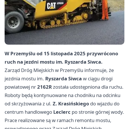
W Przemyślu od
15 listopada 2025
przywrócono
ruch na jezdni mostu im.
Ryszarda Siwca
.
Zarząd Dróg Miejskich w Przemyślu informuje, że
jezdnia mostu im.
Ryszarda Siwca
w ciągu drogi
powiatowej nr
2162R
została udostępniona dla ruchu.
Roboty będą kontynuowane na chodniku na odcinku
od skrzyżowania z ul.
Z. Krasińskiego
do wjazdu do
centrum handlowego
Leclerc
po stronie górnej wody.
Prace realizowane są w ramach remontu mostu,
prowadzonego przez Zarząd Dróg Miejskich.