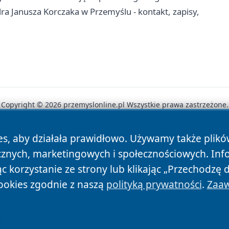
a Janusza Korczaka w Przemyślu - kontakt, zapisy,
Copyright © 2026 przemyslonline.pl Wszystkie prawa zastrzeżone.
es, aby działała prawidłowo. Używamy także plik
News
Autorzy
Polityka Prywatności
Polityka Cookie
cznych, marketingowych i społecznościowych. Inf
 korzystanie ze strony lub klikając „Przechodzę 
ookies zgodnie z naszą
polityką prywatności
.
Zaaw