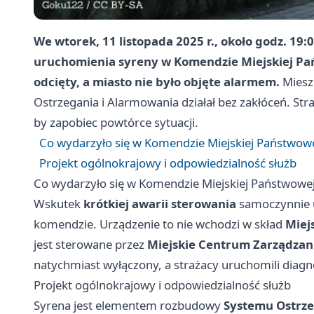
We wtorek, 11 listopada 2025 r., około godz. 19
uruchomienia syreny w Komendzie Miejskiej Pań
odcięty, a miasto nie było objęte alarmem.
Mieszk
Ostrzegania i Alarmowania działał bez zakłóceń. Str
by zapobiec powtórce sytuacji.
Co wydarzyło się w Komendzie Miejskiej Państwowe
Projekt ogólnokrajowy i odpowiedzialność służb
Co wydarzyło się w Komendzie Miejskiej Państwowej
Wskutek
krótkiej awarii sterowania
samoczynnie 
komendzie. Urządzenie to nie wchodzi w skład
Miej
jest sterowane przez
Miejskie Centrum Zarządzan
natychmiast wyłączony, a strażacy uruchomili diagn
Projekt ogólnokrajowy i odpowiedzialność służb
Syrena jest elementem rozbudowy
Systemu Ostrze