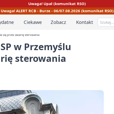
Uwaga! Upał (komunikat RSO)
Uwaga! ALERT RCB - Burze - 06/07.08.2026 (komunikat RSO)
ydatne
Ciekawe
Zobacz
Kontakt
 się przez awarię sterowania
SP w Przemyślu
arię sterowania