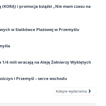
ą (KORĄ) i promocja książki „Nie mam czasu na
owych w Siatkówce Plażowej w Przemyślu
myśla
 1/4 mili wracają na Aleję Żołnierzy Wyklętych
asiczyn i Przemyśl – serce wschodu
Kolejne wydarzenia