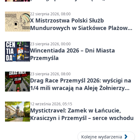
czasu na raka! Jestem zajęta życiem”
22 sierpnia 2026, 08:00
X Mistrzostwa Polski Służb
Mundurowych w Siatkówce Plażowej
w Przemyślu
23 sierpnia 2026, 00:00
Wincentiada 2026 – Dni Miasta
Przemyśla
23 sierpnia 2026, 08:00
Drag Race Przemyśl 2026: wyścigi na
1/4 mili wracają na Aleję Żołnierzy
Wyklętych
12 września 2026, 05:15
Mystictravel: Zamek w Łańcucie,
Krasiczyn i Przemyśl – serce wschodu
Kolejne wydarzenia