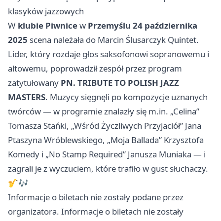
klasyków jazzowych
W
klubie Piwnice
w
Przemyślu
24 października
2025
scena należała do Marcin Ślusarczyk Quintet.
Lider, który rozdaje głos saksofonowi sopranowemu i
altowemu, poprowadził zespół przez program
zatytułowany
PN. TRIBUTE TO POLISH JAZZ
MASTERS
. Muzycy sięgnęli po kompozycje uznanych
twórców — w programie znalazły się m.in. „Celina”
Tomasza Stańki, „Wśród Życzliwych Przyjaciół” Jana
Ptaszyna Wróblewskiego, „Moja Ballada” Krzysztofa
Komedy i „No Stamp Required” Janusza Muniaka — i
zagrali je z wyczuciem, które trafiło w gust słuchaczy.
🎷🎶
Informacje o biletach nie zostały podane przez
organizatora. Informacje o biletach nie zostały