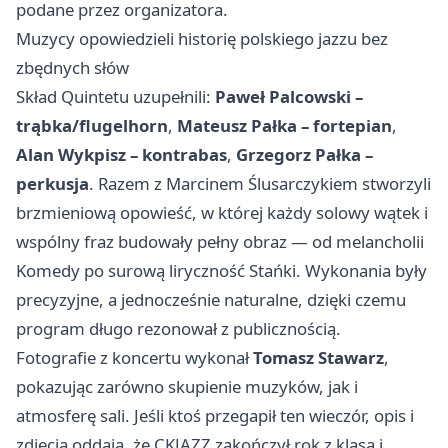
podane przez organizatora.
Muzycy opowiedzieli historię polskiego jazzu bez
zbędnych słów
Skład Quintetu uzupełnili:
Paweł Palcowski –
trąbka/flugelhorn
,
Mateusz Pałka – fortepian
,
Alan Wykpisz – kontrabas
,
Grzegorz Pałka –
perkusja
. Razem z Marcinem Ślusarczykiem stworzyli
brzmieniową opowieść, w której każdy solowy wątek i
wspólny fraz budowały pełny obraz — od melancholii
Komedy po surową liryczność Stańki. Wykonania były
precyzyjne, a jednocześnie naturalne, dzięki czemu
program długo rezonował z publicznością.
Fotografie z koncertu wykonał
Tomasz Stawarz
,
pokazując zarówno skupienie muzyków, jak i
atmosferę sali. Jeśli ktoś przegapił ten wieczór, opis i
zdjęcia oddają, że CKJAZZ zakończył rok z klasą i