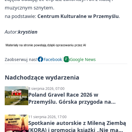
muzycznym sznytem.
na podstawie:
Centrum Kulturalne w Przemyślu
.
Autor:
krystian
Zaobserwuj nas!
Facebook
Google News
Nadchodzące wydarzenia
8 sierpnia 2026, 07:00
Poland Gravel Race 2026 w
Przemyślu. Górska przygoda na
szutrach Karpat
11 sierpnia 2026, 17:00
Spotkanie autorskie z Mileną Ziembą
(KORĄ) i promocja książki „Nie mam