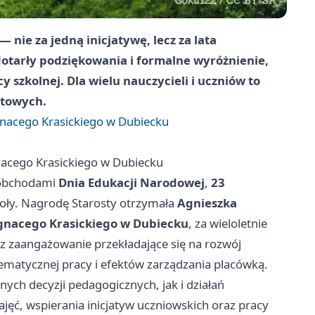
 nie za jedną inicjatywę, lecz za lata
otarły podziękowania i formalne wyróżnienie,
y szkolnej. Dla wielu nauczycieli i uczniów to
atowych.
gnacego Krasickiego w Dubiecku
nacego Krasickiego w Dubiecku
z obchodami
Dnia Edukacji Narodowej
,
23
oły. Nagrodę Starosty otrzymała
Agnieszka
Ignacego Krasickiego w Dubiecku
, za wieloletnie
z zaangażowanie przekładające się na rozwój
ematycznej pracy i efektów zarządzania placówką.
ch decyzji pedagogicznych, jak i działań
jęć, wspierania inicjatyw uczniowskich oraz pracy