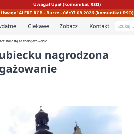
Uwaga! Upał (komunikat RSO)
Uwaga! ALERT RCB - Burze - 06/07.08.2026 (komunikat RSO)
ydatne
Ciekawe
Zobacz
Kontakt
zez starostę za zaangażowanie
Dubiecku nagrodzona
ngażowanie