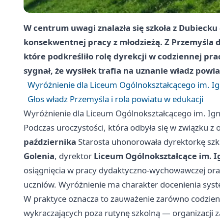
W centrum uwagi znalazła się szkoła z Dubiecku —
konsekwentnej pracy z młodzieżą. Z Przemyśla d
które podkreśliło rolę dyrekcji w codziennej prac
sygnał, że wysiłek trafia na uznanie władz powi
Wyróżnienie dla Liceum Ogólnokształcącego im. I
Głos władz Przemyśla i rola powiatu w edukacji
Wyróżnienie dla Liceum Ogólnokształcącego im. Ig
Podczas uroczystości, która odbyła się w związku 
października
Starosta uhonorowała dyrektorkę szk
Golenia
, dyrektor
Liceum Ogólnokształcące im. 
osiągnięcia w pracy dydaktyczno‑wychowawczej ora
uczniów. Wyróżnienie ma charakter docenienia syst
W praktyce oznacza to zauważenie zarówno codzienny
wykraczających poza rutynę szkolną — organizacji za