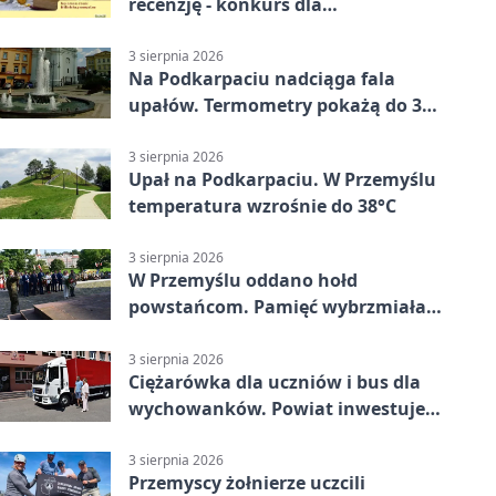
recenzję - konkurs dla
mieszkańców Przemyśla
3 sierpnia 2026
Na Podkarpaciu nadciąga fala
upałów. Termometry pokażą do 36
stopni
3 sierpnia 2026
Upał na Podkarpaciu. W Przemyślu
temperatura wzrośnie do 38°C
3 sierpnia 2026
W Przemyślu oddano hołd
powstańcom. Pamięć wybrzmiała
przy pomniku
3 sierpnia 2026
Ciężarówka dla uczniów i bus dla
wychowanków. Powiat inwestuje
w naukę
3 sierpnia 2026
Przemyscy żołnierze uczcili