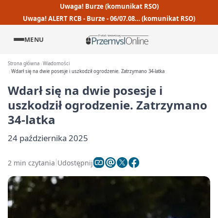
Uwaga! Burze (komunikat RSO)
Uwaga! ALERT RCB - Burze - 06/07.08… (komunikat RSO)
MENU
Strona główna
Wiadomości
Wdarł się na dwie posesje i uszkodził ogrodzenie. Zatrzymano 34-latka
Wdarł się na dwie posesje i
uszkodził ogrodzenie. Zatrzymano
34-latka
24 października 2025
2 min czytania
Udostępnij