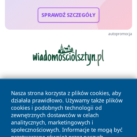
SPRAWDŹ SZCZEGÓŁY
autopromocja
Nasza strona korzysta z plików cookies, aby
działała prawidłowo. Używamy także plików
cookies i podobnych technologii od
zewnętrznych dostawców w celach
Copyright © 2026 przemyslonline.pl Wszystkie prawa
analitycznych, marketingowych i
zastrzeżone.
społecznościowych. Informacje te mogą być