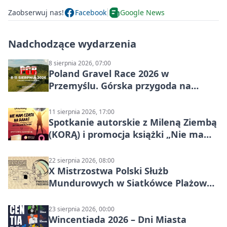
Zaobserwuj nas!
Facebook
Google News
Nadchodzące wydarzenia
8 sierpnia 2026, 07:00
Poland Gravel Race 2026 w
Przemyślu. Górska przygoda na
szutrach Karpat
11 sierpnia 2026, 17:00
Spotkanie autorskie z Mileną Ziembą
(KORĄ) i promocja książki „Nie mam
czasu na raka! Jestem zajęta życiem”
22 sierpnia 2026, 08:00
X Mistrzostwa Polski Służb
Mundurowych w Siatkówce Plażowej
w Przemyślu
23 sierpnia 2026, 00:00
Wincentiada 2026 – Dni Miasta