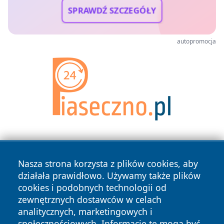
SPRAWDŹ SZCZEGÓŁY
autopromocja
Nasza strona korzysta z plików cookies, aby
działała prawidłowo. Używamy także plików
cookies i podobnych technologii od
zewnętrznych dostawców w celach
Copyright © 2026 przemyslonline.pl Wszystkie prawa
analitycznych, marketingowych i
zastrzeżone.
społecznościowych. Informacje te mogą być