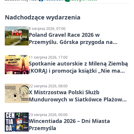
Nadchodzące wydarzenia
8 sierpnia 2026, 07:00
Poland Gravel Race 2026 w
Przemyślu. Górska przygoda na
szutrach Karpat
11 sierpnia 2026, 17:00
Spotkanie autorskie z Mileną Ziembą
(KORĄ) i promocja książki „Nie mam
czasu na raka! Jestem zajęta życiem”
22 sierpnia 2026, 08:00
X Mistrzostwa Polski Służb
Mundurowych w Siatkówce Plażowej
w Przemyślu
23 sierpnia 2026, 00:00
Wincentiada 2026 – Dni Miasta
Przemyśla