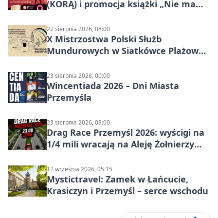
(KORĄ) i promocja książki „Nie mam
czasu na raka! Jestem zajęta życiem”
22 sierpnia 2026, 08:00
X Mistrzostwa Polski Służb
Mundurowych w Siatkówce Plażowej
w Przemyślu
23 sierpnia 2026, 00:00
Wincentiada 2026 – Dni Miasta
Przemyśla
23 sierpnia 2026, 08:00
Drag Race Przemyśl 2026: wyścigi na
1/4 mili wracają na Aleję Żołnierzy
Wyklętych
12 września 2026, 05:15
Mystictravel: Zamek w Łańcucie,
Krasiczyn i Przemyśl – serce wschodu