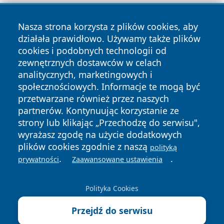
Nasza strona korzysta z plików cookies, aby
działała prawidłowo. Używamy także plików
cookies i podobnych technologii od
zewnętrznych dostawców w celach
Copyright © 2026 przemyslonline.pl Wszystkie prawa
analitycznych, marketingowych i
zastrzeżone.
społecznościowych. Informacje te mogą być
przetwarzane również przez naszych
partnerów. Kontynuując korzystanie ze
Polityka
Polityka
News
Autorzy
strony lub klikając „Przechodzę do serwisu",
Prywatności
Cookies
wyrażasz zgodę na użycie dodatkowych
plików cookies zgodnie z naszą
polityką
.
.
prywatności
Zaawansowane ustawienia
Polityka Cookies
Przejdź do serwisu