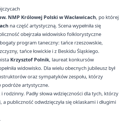
jczycach
pw. NMP Królowej Polski w Wacławicach
, po której
cach
na część artystyczną. Scena wypełniła się
liczność obejrzała widowisko folklorystyczne
e bogaty program taneczny: tańce rzeszowskie,
zczyzny, tańce łowickie i z Beskidu Śląskiego.
nista
Krzysztof Polnik
, laureat konkursów
ełniła widowisko. Dla wielu obecnych jubileusz był
instruktorów oraz sympatyków zespołu, którzy
e podróże artystyczne.
i rodzinny. Padły słowa wdzięczności dla tych, którzy
i, a publiczność odwdzięczyła się oklaskami i długimi
.