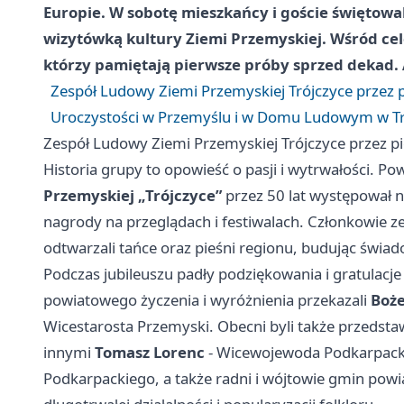
Europie. W sobotę mieszkańcy i goście świętowali 
wizytówką kultury Ziemi Przemyskiej. Wśród cel
którzy pamiętają pierwsze próby sprzed dekad.
Zespół Ludowy Ziemi Przemyskiej Trójczyce przez 
Uroczystości w Przemyślu i w Domu Ludowym w Tr
Zespół Ludowy Ziemi Przemyskiej Trójczyce przez p
Historia grupy to opowieść o pasji i wytrwałości. P
Przemyskiej „Trójczyce”
przez 50 lat występował n
nagrody na przeglądach i festiwalach. Członkowie ze
odtwarzali tańce oraz pieśni regionu, budując świa
Podczas jubileuszu padły podziękowania i gratulacj
powiatowego życzenia i wyróżnienia przekazali
Boż
Wicestarosta Przemyski. Obecni byli także przedstaw
innymi
Tomasz Lorenc
- Wicewojewoda Podkarpack
Podkarpackiego, a także radni i wójtowie gmin powia