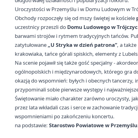
długotrwałej działalności i popularyzacji folkloru.
Uroczystości w Przemyślu i w Domu Ludowym w Tró
Obchody rozpoczęły się od mszy świętej w kościele
uczestnicy przeszli do
Domu Ludowego w Trójczy
barwami strojów i rytmem tradycyjnych tańców. Pub
zatytułowane
„U Stryka w dzień patrona”
, a takż
krakowiaka, tańce górali spiskich, elementy z Lubels
Na scenie pojawił się także gość specjalny - akordeo
ogólnopolskich i międzynarodowych, którego gra dop
okazją do wspomnień: byłych i obecnych tancerzy, 
przypominali sobie pierwsze występy i najważniejsz
Świętowanie miało charakter zarówno uroczysty, jak 
przez lata wkładali czas i serce w zachowanie tradycj
wspomnieniami po zakończeniu koncertu.
na podstawie:
Starostwo Powiatowe w Przemyślu