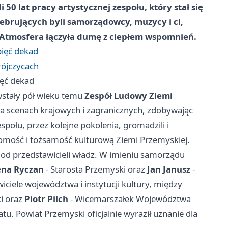
50 lat pracy artystycznej zespołu, który stał się
ebrujących byli samorządowcy, muzycy i ci,
 Atmosfera łączyła dumę z ciepłem wspomnień.
pięć dekad
ójczycach
ięć dekad
owstały pół wieku temu
Zespół Ludowy Ziemi
a scenach krajowych i zagranicznych, zdobywając
społu, przez kolejne pokolenia, gromadzili i
domość i tożsamość kulturową Ziemi Przemyskiej.
e od przedstawicieli władz. W imieniu samorządu
ena Ryczan
- Starosta Przemyski oraz
Jan Janusz
-
iciele województwa i instytucji kultury, między
i oraz
Piotr Pilch
- Wicemarszałek Województwa
tu. Powiat Przemyski oficjalnie wyraził uznanie dla