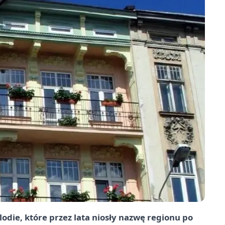
ie, które przez lata niosły nazwę regionu po