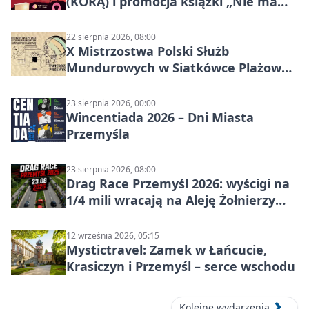
(KORĄ) i promocja książki „Nie mam
czasu na raka! Jestem zajęta życiem”
22 sierpnia 2026, 08:00
X Mistrzostwa Polski Służb
Mundurowych w Siatkówce Plażowej
w Przemyślu
23 sierpnia 2026, 00:00
Wincentiada 2026 – Dni Miasta
Przemyśla
23 sierpnia 2026, 08:00
Drag Race Przemyśl 2026: wyścigi na
1/4 mili wracają na Aleję Żołnierzy
Wyklętych
12 września 2026, 05:15
Mystictravel: Zamek w Łańcucie,
Krasiczyn i Przemyśl – serce wschodu
Kolejne wydarzenia