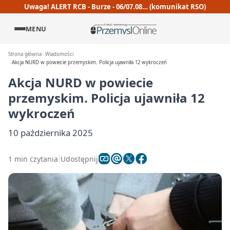
Uwaga! ALERT RCB - Burze - 06/07.08… (komunikat RSO)
MENU
Strona główna
Wiadomości
Akcja NURD w powiecie przemyskim. Policja ujawniła 12 wykroczeń
Akcja NURD w powiecie
przemyskim. Policja ujawniła 12
wykroczeń
10 października 2025
1 min czytania
Udostępnij