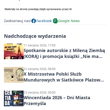
Zaobserwuj nas!
Facebook
Google News
Nadchodzące wydarzenia
11 sierpnia 2026, 17:00
Spotkanie autorskie z Mileną Ziembą
(KORĄ) i promocja książki „Nie mam
czasu na raka! Jestem zajęta życiem”
22 sierpnia 2026, 08:00
X Mistrzostwa Polski Służb
Mundurowych w Siatkówce Plażowej
w Przemyślu
23 sierpnia 2026, 00:00
Wincentiada 2026 – Dni Miasta
Przemyśla