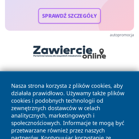
SPRAWDŹ SZCZEGÓŁY
autopromocja
Nasza strona korzysta z plików cookies, aby
działała prawidłowo. Używamy także plików
cookies i podobnych technologii od
zewnętrznych dostawców w celach
Copyright © 2026 przemyslonline.pl Wszystkie prawa
analitycznych, marketingowych i
zastrzeżone.
społecznościowych. Informacje te mogą być
przetwarzane również przez naszych
partnerów. Kontynuując korzystanie ze
Polityka
Polityka