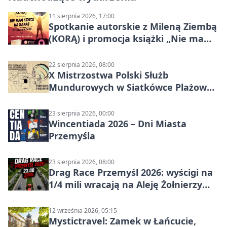
11 sierpnia 2026, 17:00
Spotkanie autorskie z Mileną Ziembą
(KORĄ) i promocja książki „Nie mam
czasu na raka! Jestem zajęta życiem”
22 sierpnia 2026, 08:00
X Mistrzostwa Polski Służb
Mundurowych w Siatkówce Plażowej
w Przemyślu
23 sierpnia 2026, 00:00
Wincentiada 2026 – Dni Miasta
Przemyśla
23 sierpnia 2026, 08:00
Drag Race Przemyśl 2026: wyścigi na
1/4 mili wracają na Aleję Żołnierzy
Wyklętych
12 września 2026, 05:15
Mystictravel: Zamek w Łańcucie,