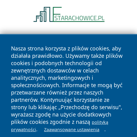
Nasza strona korzysta z plików cookies, aby
działała prawidłowo. Używamy także plików
cookies i podobnych technologii od
zewnętrznych dostawców w celach
Copyright © 2026 przemyslonline.pl Wszystkie prawa
analitycznych, marketingowych i
zastrzeżone.
społecznościowych. Informacje te mogą być
przetwarzane również przez naszych
partnerów. Kontynuując korzystanie ze
Polityka
Polityka
News
Autorzy
strony lub klikając „Przechodzę do serwisu",
Prywatności
Cookies
wyrażasz zgodę na użycie dodatkowych
plików cookies zgodnie z naszą
polityką
.
.
prywatności
Zaawansowane ustawienia