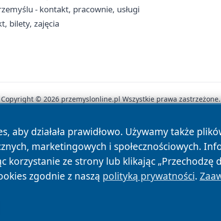
rzemyślu - kontakt, pracownie, usługi
 bilety, zajęcia
Copyright © 2026 przemyslonline.pl Wszystkie prawa zastrzeżone.
es, aby działała prawidłowo. Używamy także plik
News
Autorzy
Polityka Prywatności
Polityka Cookie
cznych, marketingowych i społecznościowych. Inf
 korzystanie ze strony lub klikając „Przechodzę 
ookies zgodnie z naszą
polityką prywatności
.
Zaaw