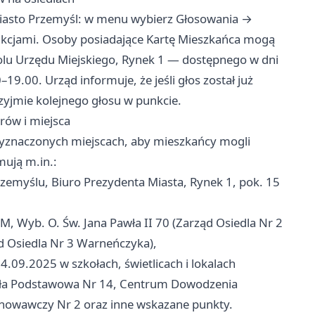
Miasto Przemyśl: w menu wybierz Głosowania →
rukcjami. Osoby posiadające Kartę Mieszkańca mogą
lu Urzędu Miejskiego, Rynek 1 — dostępnego w dni
9.00. Urząd informuje, że jeśli głos został już
yjmie kolejnego głosu w punkcie.
ów i miejsca
yznaczonych miejscach, aby mieszkańcy mogli
ują m.in.:
zemyślu, Biuro Prezydenta Miasta, Rynek 1, pok. 15
, Wyb. O. Św. Jana Pawła II 70 (Zarząd Osiedla Nr 2
ąd Osiedla Nr 3 Warneńczyka),
.09.2025 w szkołach, świetlicach i lokalach
oła Podstawowa Nr 14, Centrum Dowodzenia
howawczy Nr 2 oraz inne wskazane punkty.