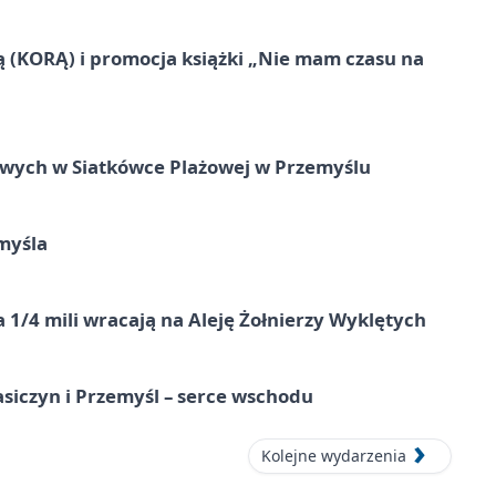
ą (KORĄ) i promocja książki „Nie mam czasu na
owych w Siatkówce Plażowej w Przemyślu
myśla
 1/4 mili wracają na Aleję Żołnierzy Wyklętych
asiczyn i Przemyśl – serce wschodu
Kolejne wydarzenia