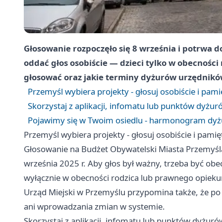
Głosowanie rozpoczęło się 8 września i potrwa d
oddać głos osobiście — dzieci tylko w obecności 
głosować oraz jakie terminy dyżurów urzędnikó
Przemyśl wybiera projekty - głosuj osobiście i pami
Skorzystaj z aplikacji, infomatu lub punktów dyżur
Pojawimy się w Twoim osiedlu - harmonogram dyżu
Przemyśl wybiera projekty - głosuj osobiście i pamię
Głosowanie na Budżet Obywatelski Miasta Przemyśla 
września 2025 r. Aby głos był ważny, trzeba być ob
wyłącznie w obecności rodzica lub prawnego opieku
Urząd Miejski w Przemyślu przypomina także, że po
ani wprowadzania zmian w systemie.
Skorzystaj z aplikacji, infomatu lub punktów dyżuró