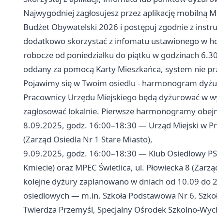
Najwygodniej zagłosujesz przez aplikację mobilną 
Budżet Obywatelski 2026 i postępuj zgodnie z inst
dodatkowo skorzystać z infomatu ustawionego w ho
robocze od poniedziałku do piątku w godzinach 6.30–1
oddany za pomocą Karty Mieszkańca, system nie prz
Pojawimy się w Twoim osiedlu - harmonogram dyżur
Pracownicy Urzędu Miejskiego będą dyżurować w w
zagłosować lokalnie. Pierwsze harmonogramy obejm
8.09.2025, godz. 16:00–18:30 — Urząd Miejski w Pr
(Zarząd Osiedla Nr 1 Stare Miasto),
9.09.2025, godz. 16:00–18:30 — Klub Osiedlowy PSM
Kmiecie) oraz MPEC Świetlica, ul. Płowiecka 8 (Zarz
kolejne dyżury zaplanowano w dniach od 10.09 do 24
osiedlowych — m.in. Szkoła Podstawowa Nr 6, Szk
Twierdza Przemyśl, Specjalny Ośrodek Szkolno-Wyc