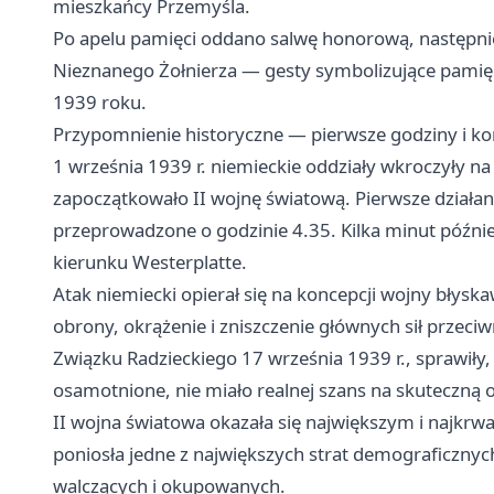
mieszkańcy Przemyśla.
Po apelu pamięci oddano salwę honorową, następnie
Nieznanego Żołnierza — gesty symbolizujące pamięć o
1939 roku.
Przypomnienie historyczne — pierwsze godziny i ko
1 września 1939 r. niemieckie oddziały wkroczyły na 
zapoczątkowało II wojnę światową. Pierwsze dział
przeprowadzone o godzinie 4.35. Kilka minut późnie
kierunku Westerplatte.
Atak niemiecki opierał się na koncepcji wojny błysk
obrony, okrążenie i zniszczenie głównych sił przeciw
Związku Radzieckiego 17 września 1939 r., sprawiły, ż
osamotnione, nie miało realnej szans na skuteczną 
II wojna światowa okazała się największym i najkrw
poniosła jedne z największych strat demograficznyc
walczących i okupowanych.