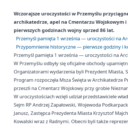
Wczorajsze uroczystości w Przemyślu przyciągnę
archikatedrze, apel na Cmentarzu Wojskowym i 
pierwszych godzinach wojny sprzed 86 lat.
Przemyśl pamięta 1 września — uroczystości na 
Przypomnienie historyczne — pierwsze godziny i k
Przemyśl pamięta 1 września — uroczystości na A
W Przemyślu odbyły się oficjalne obchody upamiętni
Organizatorami wydarzenia byli Prezydent Miasta, 
Program rozpoczęła Msza Święta w Archikatedrze Prz
przeszli na Cmentarz Wojskowy przy grobie Nieznan
W uroczystościach wzięli udział przedstawiciele wład
Sejm RP Andrzej Zapałowski, Wojewoda Podkarpacki
Janusz, Zastępca Prezydenta Miasta Krzysztof Majch
Kowalski wraz z Radnymi. Obecni byli także reprez