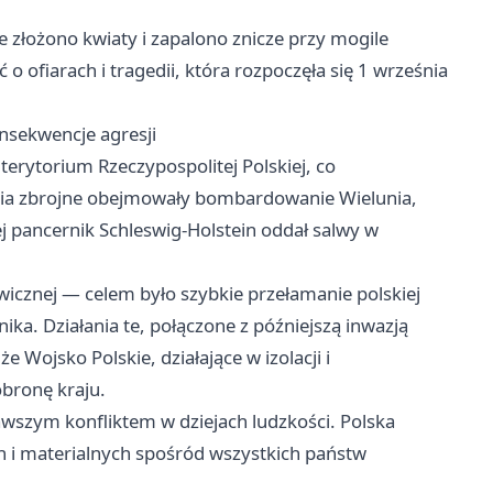
 złożono kwiaty i zapalono znicze przy mogile
 ofiarach i tragedii, która rozpoczęła się 1 września
nsekwencje agresji
terytorium Rzeczypospolitej Polskiej, co
ania zbrojne obejmowały bombardowanie Wielunia,
j pancernik Schleswig-Holstein oddał salwy w
awicznej — celem było szybkie przełamanie polskiej
nika. Działania te, połączone z późniejszą inwazją
e Wojsko Polskie, działające w izolacji i
obronę kraju.
awszym konfliktem w dziejach ludzkości. Polska
h i materialnych spośród wszystkich państw