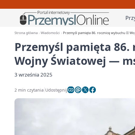
Prz
Strona główna
Wiadomości
Przemyśl pamięta 86. rocznicę wybuchu II Wo
Przemyśl pamięta 86. 
Wojny Światowej — msz
3 września 2025
2 min czytania
Udostępnij