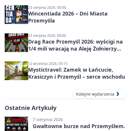
23 sierpnia 2026, 00:00
Wincentiada 2026 – Dni Miasta
Przemyśla
23 sierpnia 2026, 08:00
Drag Race Przemyśl 2026: wyścigi na
1/4 mili wracają na Aleję Żołnierzy
Wyklętych
12 września 2026, 05:15
Mystictravel: Zamek w Łańcucie,
Krasiczyn i Przemyśl – serce wschodu
Kolejne wydarzenia
Ostatnie Artykuły
7 sierpnia 2026
Gwałtowne burze nad Przemyślem.