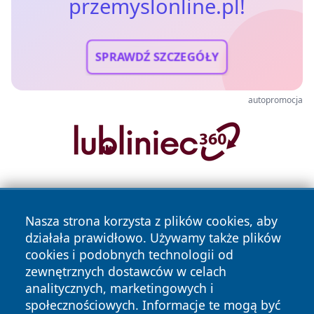
przemyslonline.pl!
SPRAWDŹ SZCZEGÓŁY
autopromocja
Nasza strona korzysta z plików cookies, aby
działała prawidłowo. Używamy także plików
cookies i podobnych technologii od
zewnętrznych dostawców w celach
Copyright © 2026 przemyslonline.pl Wszystkie prawa
analitycznych, marketingowych i
zastrzeżone.
społecznościowych. Informacje te mogą być