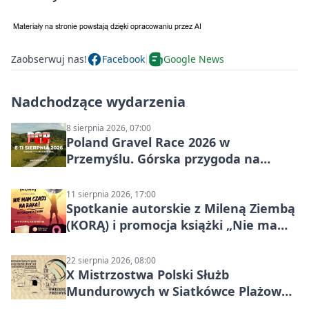
Zaobserwuj nas!
Facebook
Google News
Nadchodzące wydarzenia
8 sierpnia 2026, 07:00
Poland Gravel Race 2026 w
Przemyślu. Górska przygoda na
szutrach Karpat
11 sierpnia 2026, 17:00
Spotkanie autorskie z Mileną Ziembą
(KORĄ) i promocja książki „Nie mam
czasu na raka! Jestem zajęta życiem”
22 sierpnia 2026, 08:00
X Mistrzostwa Polski Służb
Mundurowych w Siatkówce Plażowej
w Przemyślu