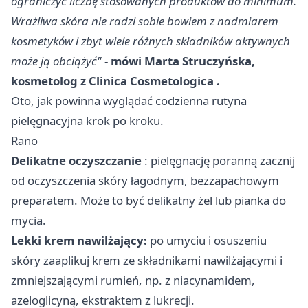
ograniczyć liczbę stosowanych produktów do minimum.
Wrażliwa skóra nie radzi sobie bowiem z nadmiarem
kosmetyków i zbyt wiele różnych składników aktywnych
może ją obciążyć"
-
mówi Marta Struczyńska,
kosmetolog z
Clinica Cosmetologica
.
Oto, jak powinna wyglądać codzienna rutyna
pielęgnacyjna krok po kroku.
Rano
Delikatne oczyszczanie
: pielęgnację poranną zacznij
od oczyszczenia skóry łagodnym, bezzapachowym
preparatem. Może to być delikatny żel lub pianka do
mycia.
Lekki krem nawilżający:
po umyciu i osuszeniu
skóry zaaplikuj krem ze składnikami nawilżającymi i
zmniejszającymi rumień, np. z niacynamidem,
azeloglicyną, ekstraktem z lukrecji.