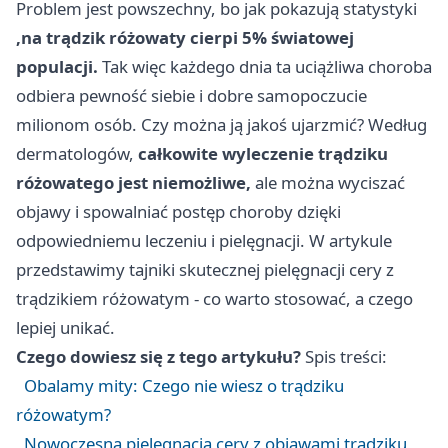
Problem jest powszechny, bo jak pokazują statystyki
,na trądzik różowaty cierpi 5% światowej
populacji.
Tak więc każdego dnia ta uciążliwa choroba
odbiera pewność siebie i dobre samopoczucie
milionom osób. Czy można ją jakoś ujarzmić? Według
dermatologów,
całkowite wyleczenie trądziku
różowatego jest niemożliwe,
ale można wyciszać
objawy i spowalniać postęp choroby dzięki
odpowiedniemu leczeniu i pielęgnacji. W artykule
przedstawimy tajniki skutecznej pielęgnacji cery z
trądzikiem różowatym - co warto stosować, a czego
lepiej unikać.
Czego dowiesz się z tego artykułu?
Spis treści:
Obalamy mity: Czego nie wiesz o trądziku
różowatym?
Nowoczesna pielęgnacja cery z objawami trądziku