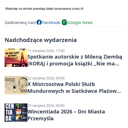
Zaobserwuj nas!
Facebook
Google News
Nadchodzące wydarzenia
11 sierpnia 2026, 17:00
Spotkanie autorskie z Mileną Ziembą
(KORĄ) i promocja książki „Nie mam
czasu na raka! Jestem zajęta życiem”
22 sierpnia 2026, 08:00
X Mistrzostwa Polski Służb
Mundurowych w Siatkówce Plażowej
w Przemyślu
23 sierpnia 2026, 00:00
Wincentiada 2026 – Dni Miasta
Przemyśla