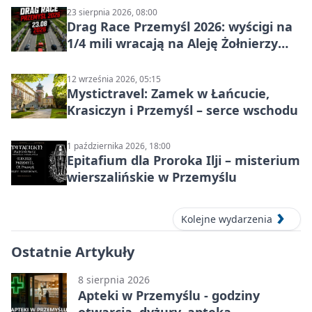
23 sierpnia 2026, 08:00
Drag Race Przemyśl 2026: wyścigi na
1/4 mili wracają na Aleję Żołnierzy
Wyklętych
12 września 2026, 05:15
Mystictravel: Zamek w Łańcucie,
Krasiczyn i Przemyśl – serce wschodu
1 października 2026, 18:00
Epitafium dla Proroka Ilji – misterium
wierszalińskie w Przemyślu
Kolejne wydarzenia
Ostatnie Artykuły
8 sierpnia 2026
Apteki w Przemyślu - godziny
otwarcia, dyżury, apteka