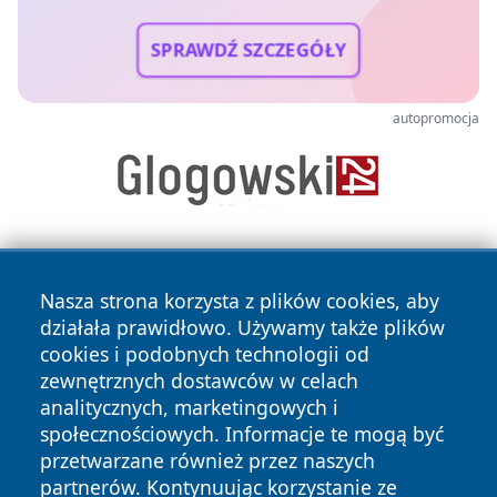
SPRAWDŹ SZCZEGÓŁY
autopromocja
Nasza strona korzysta z plików cookies, aby
działała prawidłowo. Używamy także plików
cookies i podobnych technologii od
zewnętrznych dostawców w celach
Copyright © 2026 przemyslonline.pl Wszystkie prawa
analitycznych, marketingowych i
zastrzeżone.
społecznościowych. Informacje te mogą być
przetwarzane również przez naszych
partnerów. Kontynuując korzystanie ze
Polityka
Polityka