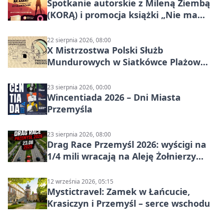
Spotkanie autorskie z Mileną Ziembą
(KORĄ) i promocja książki „Nie mam
czasu na raka! Jestem zajęta życiem”
22 sierpnia 2026, 08:00
X Mistrzostwa Polski Służb
Mundurowych w Siatkówce Plażowej
w Przemyślu
23 sierpnia 2026, 00:00
Wincentiada 2026 – Dni Miasta
Przemyśla
23 sierpnia 2026, 08:00
Drag Race Przemyśl 2026: wyścigi na
1/4 mili wracają na Aleję Żołnierzy
Wyklętych
12 września 2026, 05:15
Mystictravel: Zamek w Łańcucie,
Krasiczyn i Przemyśl – serce wschodu