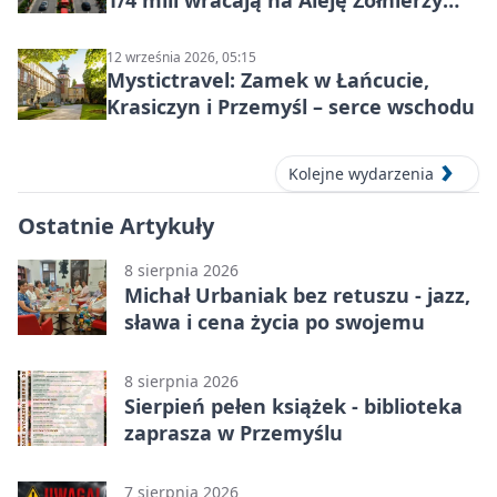
1/4 mili wracają na Aleję Żołnierzy
Wyklętych
12 września 2026, 05:15
Mystictravel: Zamek w Łańcucie,
Krasiczyn i Przemyśl – serce wschodu
Kolejne wydarzenia
Ostatnie Artykuły
8 sierpnia 2026
Michał Urbaniak bez retuszu - jazz,
sława i cena życia po swojemu
8 sierpnia 2026
Sierpień pełen książek - biblioteka
zaprasza w Przemyślu
7 sierpnia 2026