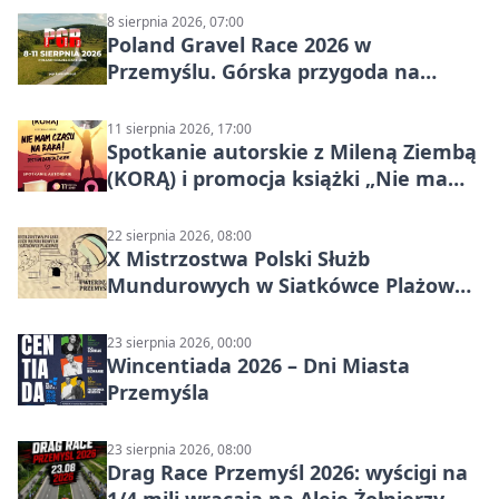
8 sierpnia 2026, 07:00
Poland Gravel Race 2026 w
Przemyślu. Górska przygoda na
szutrach Karpat
11 sierpnia 2026, 17:00
Spotkanie autorskie z Mileną Ziembą
(KORĄ) i promocja książki „Nie mam
czasu na raka! Jestem zajęta życiem”
22 sierpnia 2026, 08:00
X Mistrzostwa Polski Służb
Mundurowych w Siatkówce Plażowej
w Przemyślu
23 sierpnia 2026, 00:00
Wincentiada 2026 – Dni Miasta
Przemyśla
23 sierpnia 2026, 08:00
Drag Race Przemyśl 2026: wyścigi na