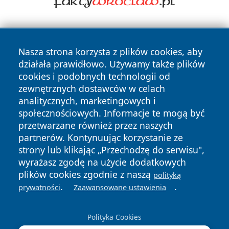
Nasza strona korzysta z plików cookies, aby
działała prawidłowo. Używamy także plików
cookies i podobnych technologii od
zewnętrznych dostawców w celach
Copyright © 2026 przemyslonline.pl Wszystkie prawa
analitycznych, marketingowych i
zastrzeżone.
społecznościowych. Informacje te mogą być
przetwarzane również przez naszych
partnerów. Kontynuując korzystanie ze
Polityka
Polityka
News
Autorzy
strony lub klikając „Przechodzę do serwisu",
Prywatności
Cookies
wyrażasz zgodę na użycie dodatkowych
plików cookies zgodnie z naszą
polityką
.
.
prywatności
Zaawansowane ustawienia
Polityka Cookies