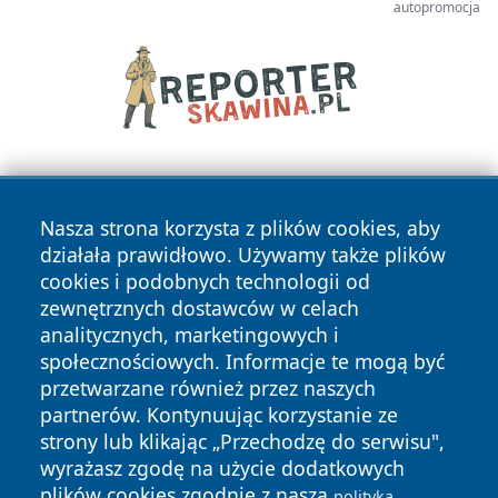
autopromocja
Nasza strona korzysta z plików cookies, aby
działała prawidłowo. Używamy także plików
cookies i podobnych technologii od
zewnętrznych dostawców w celach
Copyright © 2026 przemyslonline.pl Wszystkie prawa
analitycznych, marketingowych i
zastrzeżone.
społecznościowych. Informacje te mogą być
przetwarzane również przez naszych
partnerów. Kontynuując korzystanie ze
Polityka
Polityka
News
Autorzy
strony lub klikając „Przechodzę do serwisu",
Prywatności
Cookies
wyrażasz zgodę na użycie dodatkowych
plików cookies zgodnie z naszą
polityką