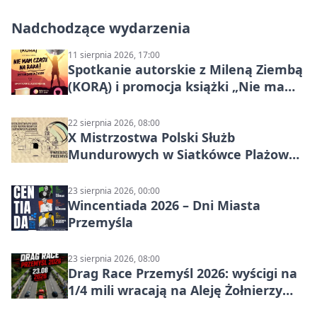
Nadchodzące wydarzenia
11 sierpnia 2026, 17:00
Spotkanie autorskie z Mileną Ziembą
(KORĄ) i promocja książki „Nie mam
czasu na raka! Jestem zajęta życiem”
22 sierpnia 2026, 08:00
X Mistrzostwa Polski Służb
Mundurowych w Siatkówce Plażowej
w Przemyślu
23 sierpnia 2026, 00:00
Wincentiada 2026 – Dni Miasta
Przemyśla
23 sierpnia 2026, 08:00
Drag Race Przemyśl 2026: wyścigi na
1/4 mili wracają na Aleję Żołnierzy
Wyklętych