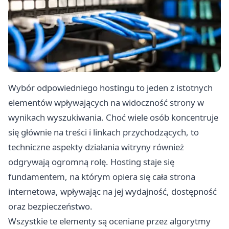
Wybór odpowiedniego hostingu to jeden z istotnych
elementów wpływających na widoczność strony w
wynikach wyszukiwania. Choć wiele osób koncentruje
się głównie na treści i linkach przychodzących, to
techniczne aspekty działania witryny również
odgrywają ogromną rolę. Hosting staje się
fundamentem, na którym opiera się cała strona
internetowa, wpływając na jej wydajność, dostępność
oraz bezpieczeństwo.
Wszystkie te elementy są oceniane przez algorytmy