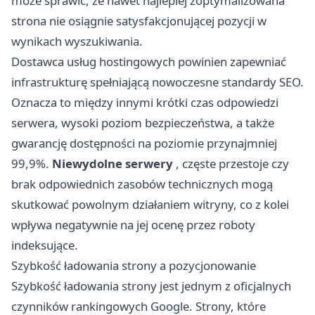
może sprawić, że nawet najlepiej zoptymalizowana
strona nie osiągnie satysfakcjonującej pozycji w
wynikach wyszukiwania.
Dostawca usług hostingowych powinien zapewniać
infrastrukturę spełniającą nowoczesne standardy SEO.
Oznacza to między innymi krótki czas odpowiedzi
serwera, wysoki poziom bezpieczeństwa, a także
gwarancję dostępności na poziomie przynajmniej
99,9%.
Niewydolne serwery
, częste przestoje czy
brak odpowiednich zasobów technicznych mogą
skutkować powolnym działaniem witryny, co z kolei
wpływa negatywnie na jej ocenę przez roboty
indeksujące.
Szybkość ładowania strony a pozycjonowanie
Szybkość ładowania strony jest jednym z oficjalnych
czynników rankingowych Google. Strony, które