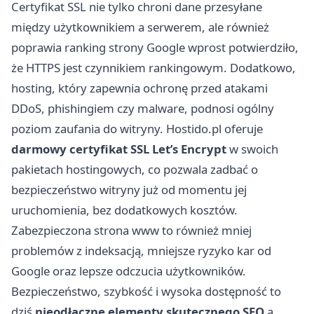
Certyfikat SSL nie tylko chroni dane przesyłane
między użytkownikiem a serwerem, ale również
poprawia ranking strony Google wprost potwierdziło,
że HTTPS jest czynnikiem rankingowym. Dodatkowo,
hosting, który zapewnia ochronę przed atakami
DDoS, phishingiem czy malware, podnosi ogólny
poziom zaufania do witryny. Hostido.pl oferuje
darmowy certyfikat SSL Let’s Encrypt
w swoich
pakietach hostingowych, co pozwala zadbać o
bezpieczeństwo witryny już od momentu jej
uruchomienia, bez dodatkowych kosztów.
Zabezpieczona strona www to również mniej
problemów z indeksacją, mniejsze ryzyko kar od
Google oraz lepsze odczucia użytkowników.
Bezpieczeństwo, szybkość i wysoka dostępność to
dziś
nieodłączne elementy skutecznego SEO
a