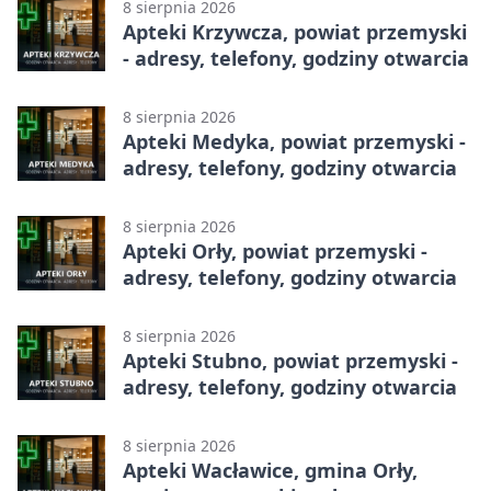
8 sierpnia 2026
Apteki Krzywcza, powiat przemyski
- adresy, telefony, godziny otwarcia
8 sierpnia 2026
Apteki Medyka, powiat przemyski -
adresy, telefony, godziny otwarcia
8 sierpnia 2026
Apteki Orły, powiat przemyski -
adresy, telefony, godziny otwarcia
8 sierpnia 2026
Apteki Stubno, powiat przemyski -
adresy, telefony, godziny otwarcia
8 sierpnia 2026
Apteki Wacławice, gmina Orły,