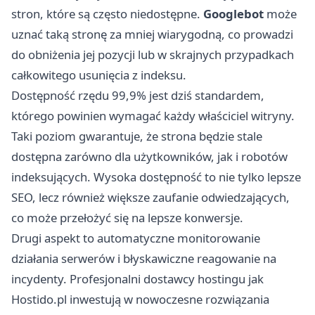
stron, które są często niedostępne.
Googlebot
może
uznać taką stronę za mniej wiarygodną, co prowadzi
do obniżenia jej pozycji lub w skrajnych przypadkach
całkowitego usunięcia z indeksu.
Dostępność rzędu 99,9% jest dziś standardem,
którego powinien wymagać każdy właściciel witryny.
Taki poziom gwarantuje, że strona będzie stale
dostępna zarówno dla użytkowników, jak i robotów
indeksujących. Wysoka dostępność to nie tylko lepsze
SEO, lecz również większe zaufanie odwiedzających,
co może przełożyć się na lepsze konwersje.
Drugi aspekt to automatyczne monitorowanie
działania serwerów i błyskawiczne reagowanie na
incydenty. Profesjonalni dostawcy hostingu jak
Hostido.pl inwestują w nowoczesne rozwiązania