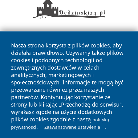
Nasza strona korzysta z plików cookies, aby
działała prawidłowo. Używamy także plików
cookies i podobnych technologii od
zewnętrznych dostawców w celach
Copyright © 2026 przemyslonline.pl Wszystkie prawa
analitycznych, marketingowych i
zastrzeżone.
społecznościowych. Informacje te mogą być
przetwarzane również przez naszych
partnerów. Kontynuując korzystanie ze
Polityka
Polityka
News
Autorzy
strony lub klikając „Przechodzę do serwisu",
Prywatności
Cookies
wyrażasz zgodę na użycie dodatkowych
plików cookies zgodnie z naszą
polityką
.
.
prywatności
Zaawansowane ustawienia