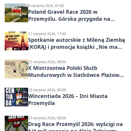
8 sierpnia 2026, 07:00
Poland Gravel Race 2026 w
Przemyślu. Górska przygoda na
szutrach Karpat
11 sierpnia 2026, 17:00
Spotkanie autorskie z Mileną Ziembą
(KORĄ) i promocja książki „Nie mam
czasu na raka! Jestem zajęta życiem”
22 sierpnia 2026, 08:00
X Mistrzostwa Polski Służb
Mundurowych w Siatkówce Plażowej
w Przemyślu
23 sierpnia 2026, 00:00
Wincentiada 2026 – Dni Miasta
Przemyśla
23 sierpnia 2026, 08:00
Drag Race Przemyśl 2026: wyścigi na