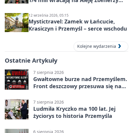
1/4 mili wracają na Aleję Żołnierzy
Wyklętych
12 września 2026, 05:15
Mystictravel: Zamek w Łańcucie,
Krasiczyn i Przemyśl – serce wschodu
Kolejne wydarzenia
Ostatnie Artykuły
7 sierpnia 2026
Gwałtowne burze nad Przemyślem.
Front deszczowy przesuwa się na
wschód
7 sierpnia 2026
Ludmiła Kryczko ma 100 lat. Jej
życiorys to historia Przemyśla
6 sierpnia 2026