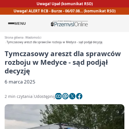
Uwaga! Upał (komunikat RSO)
Uwaga! ALERT RCB - Burze - 06/07.08… (komunikat RSO)
MENU
Strona główna
Wiadomości
Tymczasowy areszt dla sprawców rozboju w Medyce - sąd podjął decyzję
Tymczasowy areszt dla sprawców
rozboju w Medyce - sąd podjął
decyzję
6 marca 2025
2 min czytania
Udostępnij