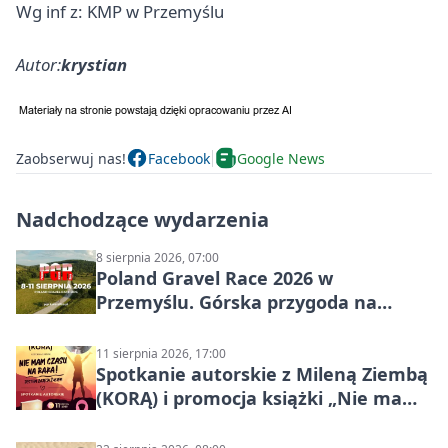
Wg inf z: KMP w Przemyślu
Autor:
krystian
Zaobserwuj nas!
Facebook
Google News
Nadchodzące wydarzenia
8 sierpnia 2026, 07:00
Poland Gravel Race 2026 w
Przemyślu. Górska przygoda na
szutrach Karpat
11 sierpnia 2026, 17:00
Spotkanie autorskie z Mileną Ziembą
(KORĄ) i promocja książki „Nie mam
czasu na raka! Jestem zajęta życiem”