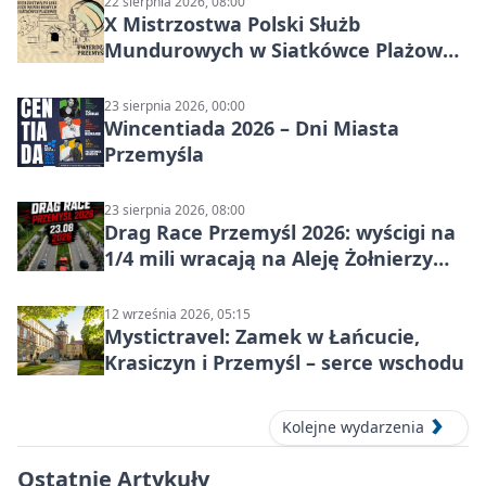
22 sierpnia 2026, 08:00
X Mistrzostwa Polski Służb
Mundurowych w Siatkówce Plażowej
w Przemyślu
23 sierpnia 2026, 00:00
Wincentiada 2026 – Dni Miasta
Przemyśla
23 sierpnia 2026, 08:00
Drag Race Przemyśl 2026: wyścigi na
1/4 mili wracają na Aleję Żołnierzy
Wyklętych
12 września 2026, 05:15
Mystictravel: Zamek w Łańcucie,
Krasiczyn i Przemyśl – serce wschodu
Kolejne wydarzenia
Ostatnie Artykuły