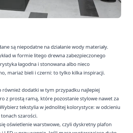
ne są niepodatne na działanie wody materiały.
ykład w formie litego drewna zabezpieczonego
lorystyka łagodna i stonowana albo nieco
ariaż bieli i czerni: to tylko kilka inspiracji.
 również dodatki w tym przypadku najlepiej
o z prostą ramą, które pozostanie stylowe nawet za
Wybierz tekstylia w jednolitej kolorystyce: w odcieniu
 tonach szarości.
ię oświetlenie warstwowe, czyli dyskretny plafon
ą i LED-y przy wannie. Jeśli masz wystarczająco dużo