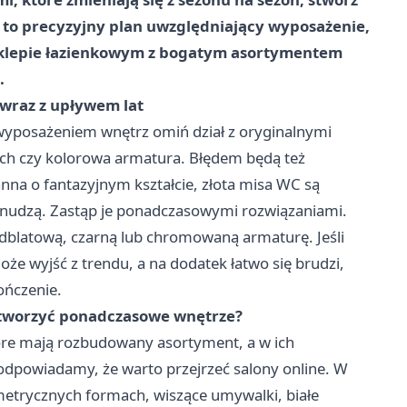
 to precyzyjny plan uwzględniający wyposażenie,
 sklepie łazienkowym z bogatym asortymentem
.
 wraz z upływem lat
 z wyposażeniem wnętrz omiń dział z oryginalnymi
iach czy kolorowa armatura. Błędem będą też
na o fantazyjnym kształcie, złota misa WC są
znudzą. Zastąp je ponadczasowymi rozwiązaniami.
blatową, czarną lub chromowaną armaturę. Jeśli
oże wyjść z trendu, a na dodatek łatwo się brudzi,
ończenie.
 stworzyć ponadczasowe wnętrze?
tóre mają rozbudowany asortyment, a w ich
odpowiadamy, że warto przejrzeć salony online. W
metrycznych formach, wiszące umywalki, białe