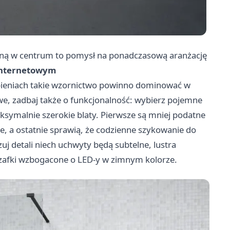
oną w centrum to pomysł na ponadczasową aranżację
internetowym
dobieniach takie wzornictwo powinno dominować w
we, zadbaj także o funkcjonalność: wybierz pojemne
symalnie szerokie blaty. Pierwsze są mniej podatne
nie, a ostatnie sprawią, że codzienne szykowanie do
zuj detali niech uchwyty będą subtelne, lustra
szafki wzbogacone o LED-y w zimnym kolorze.