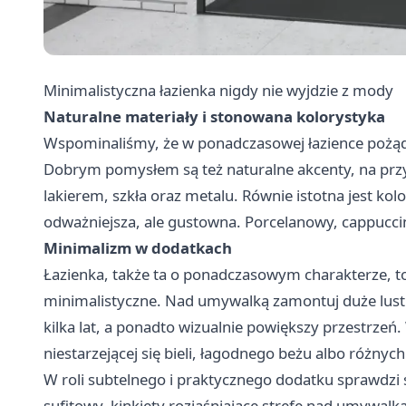
Minimalistyczna łazienka nigdy nie wyjdzie z mody
Naturalne materiały i stonowana kolorystyka
Wspominaliśmy, że w ponadczasowej łazience pożąda
Dobrym pomysłem są też naturalne akcenty, na prz
lakierem, szkła oraz metalu. Równie istotna jest ko
odważniejsza, ale gustowna. Porcelanowy, cappuccino, m
Minimalizm w dodatkach
Łazienka, także ta o ponadczasowym charakterze, to
minimalistyczne. Nad umywalką zamontuj duże lustr
kilka lat, a ponadto wizualnie powiększy przestrzeń. 
niestarzejącej się bieli, łagodnego beżu albo różnych
W roli subtelnego i praktycznego dodatku sprawdzi s
sufitowy, kinkiety rozjaśniające strefę nad umywalk