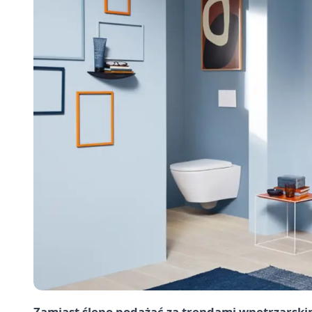
Zamiast ślepo podążać za trendami wnętrzarskimi