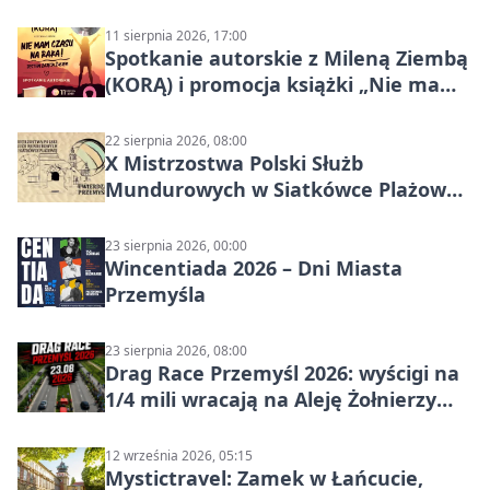
szutrach Karpat
11 sierpnia 2026, 17:00
Spotkanie autorskie z Mileną Ziembą
(KORĄ) i promocja książki „Nie mam
czasu na raka! Jestem zajęta życiem”
22 sierpnia 2026, 08:00
X Mistrzostwa Polski Służb
Mundurowych w Siatkówce Plażowej
w Przemyślu
23 sierpnia 2026, 00:00
Wincentiada 2026 – Dni Miasta
Przemyśla
23 sierpnia 2026, 08:00
Drag Race Przemyśl 2026: wyścigi na
1/4 mili wracają na Aleję Żołnierzy
Wyklętych
12 września 2026, 05:15
Mystictravel: Zamek w Łańcucie,