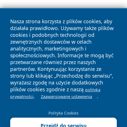
Nasza strona korzysta z plików cookies, aby
działała prawidłowo. Używamy także plików
cookies i podobnych technologii od
zewnętrznych dostawców w celach
Copyright © 2026 przemyslonline.pl Wszystkie prawa
analitycznych, marketingowych i
zastrzeżone.
społecznościowych. Informacje te mogą być
przetwarzane również przez naszych
partnerów. Kontynuując korzystanie ze
Polityka
Polityka
News
Autorzy
strony lub klikając „Przechodzę do serwisu",
Prywatności
Cookies
wyrażasz zgodę na użycie dodatkowych
plików cookies zgodnie z naszą
polityką
.
.
prywatności
Zaawansowane ustawienia
Polityka Cookies
Przejdź do serwisu