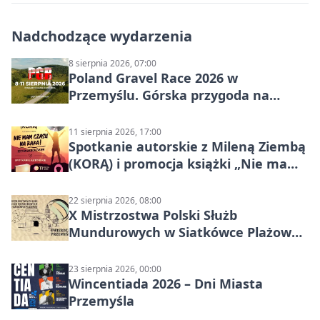
Nadchodzące wydarzenia
8 sierpnia 2026, 07:00
Poland Gravel Race 2026 w
Przemyślu. Górska przygoda na
szutrach Karpat
11 sierpnia 2026, 17:00
Spotkanie autorskie z Mileną Ziembą
(KORĄ) i promocja książki „Nie mam
czasu na raka! Jestem zajęta życiem”
22 sierpnia 2026, 08:00
X Mistrzostwa Polski Służb
Mundurowych w Siatkówce Plażowej
w Przemyślu
23 sierpnia 2026, 00:00
Wincentiada 2026 – Dni Miasta
Przemyśla