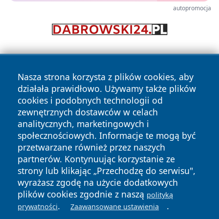
autopromocja
Nasza strona korzysta z plików cookies, aby
działała prawidłowo. Używamy także plików
cookies i podobnych technologii od
zewnętrznych dostawców w celach
Copyright © 2026 przemyslonline.pl Wszystkie prawa
analitycznych, marketingowych i
zastrzeżone.
społecznościowych. Informacje te mogą być
przetwarzane również przez naszych
partnerów. Kontynuując korzystanie ze
Polityka
Polityka
News
Autorzy
strony lub klikając „Przechodzę do serwisu",
Prywatności
Cookies
wyrażasz zgodę na użycie dodatkowych
plików cookies zgodnie z naszą
polityką
.
.
prywatności
Zaawansowane ustawienia