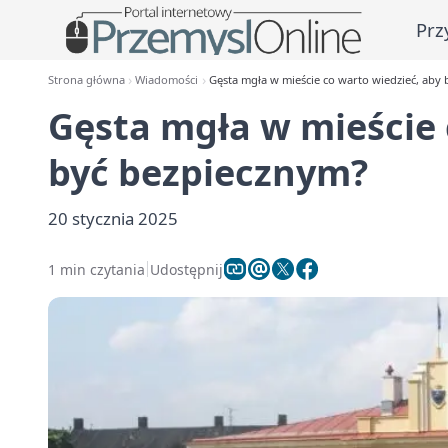
Prz
Strona główna
Wiadomości
Gęsta mgła w mieście co warto wiedzieć, aby
Gęsta mgła w mieście 
być bezpiecznym?
20 stycznia 2025
1 min czytania
Udostępnij