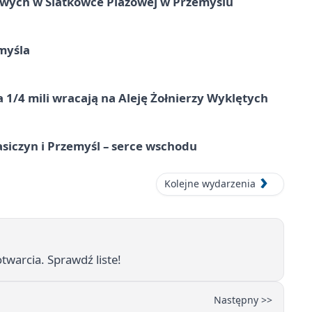
owych w Siatkówce Plażowej w Przemyślu
myśla
 1/4 mili wracają na Aleję Żołnierzy Wyklętych
asiczyn i Przemyśl – serce wschodu
Kolejne wydarzenia
twarcia. Sprawdź liste!
Następny >>