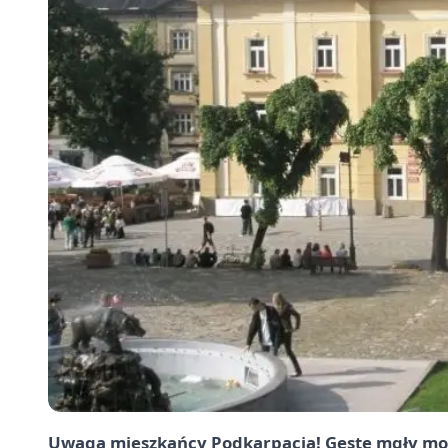
Uwaga mieszkańcy Podkarpacia! Gęste mgły mog