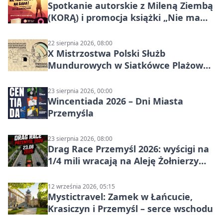
Spotkanie autorskie z Mileną Ziembą
(KORĄ) i promocja książki „Nie mam
czasu na raka! Jestem zajęta życiem”
22 sierpnia 2026, 08:00
X Mistrzostwa Polski Służb
Mundurowych w Siatkówce Plażowej
w Przemyślu
23 sierpnia 2026, 00:00
Wincentiada 2026 – Dni Miasta
Przemyśla
23 sierpnia 2026, 08:00
Drag Race Przemyśl 2026: wyścigi na
1/4 mili wracają na Aleję Żołnierzy
Wyklętych
12 września 2026, 05:15
Mystictravel: Zamek w Łańcucie,
Krasiczyn i Przemyśl – serce wschodu