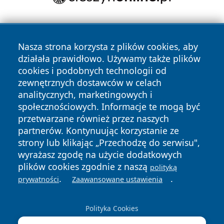
Nasza strona korzysta z plików cookies, aby
działała prawidłowo. Używamy także plików
cookies i podobnych technologii od
zewnętrznych dostawców w celach
Copyright © 2026 przemyslonline.pl Wszystkie prawa
analitycznych, marketingowych i
zastrzeżone.
społecznościowych. Informacje te mogą być
przetwarzane również przez naszych
partnerów. Kontynuując korzystanie ze
Polityka
Polityka
News
Autorzy
strony lub klikając „Przechodzę do serwisu",
Prywatności
Cookies
wyrażasz zgodę na użycie dodatkowych
plików cookies zgodnie z naszą
polityką
.
.
prywatności
Zaawansowane ustawienia
Polityka Cookies