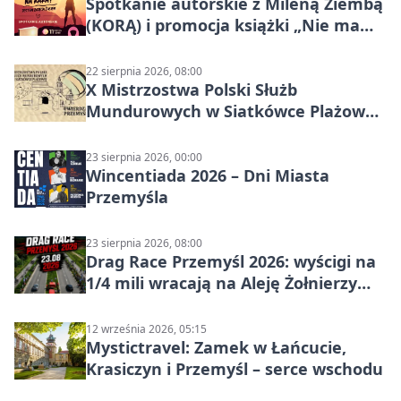
Spotkanie autorskie z Mileną Ziembą
(KORĄ) i promocja książki „Nie mam
czasu na raka! Jestem zajęta życiem”
22 sierpnia 2026, 08:00
X Mistrzostwa Polski Służb
Mundurowych w Siatkówce Plażowej
w Przemyślu
23 sierpnia 2026, 00:00
Wincentiada 2026 – Dni Miasta
Przemyśla
23 sierpnia 2026, 08:00
Drag Race Przemyśl 2026: wyścigi na
1/4 mili wracają na Aleję Żołnierzy
Wyklętych
12 września 2026, 05:15
Mystictravel: Zamek w Łańcucie,
Krasiczyn i Przemyśl – serce wschodu