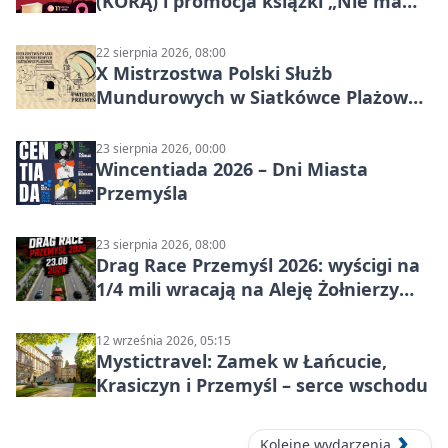
(KORĄ) i promocja książki „Nie mam
czasu na raka! Jestem zajęta życiem”
22 sierpnia 2026, 08:00
X Mistrzostwa Polski Służb
Mundurowych w Siatkówce Plażowej
w Przemyślu
23 sierpnia 2026, 00:00
Wincentiada 2026 – Dni Miasta
Przemyśla
23 sierpnia 2026, 08:00
Drag Race Przemyśl 2026: wyścigi na
1/4 mili wracają na Aleję Żołnierzy
Wyklętych
12 września 2026, 05:15
Mystictravel: Zamek w Łańcucie,
Krasiczyn i Przemyśl – serce wschodu
Kolejne wydarzenia