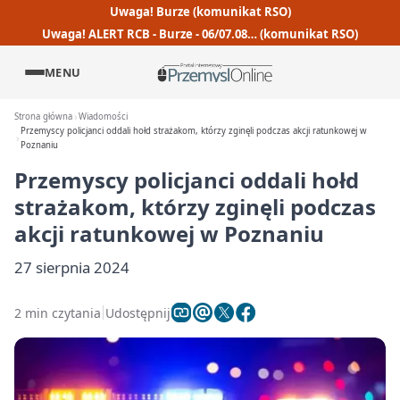
Uwaga! Burze (komunikat RSO)
Uwaga! ALERT RCB - Burze - 06/07.08… (komunikat RSO)
MENU
Strona główna
Wiadomości
Przemyscy policjanci oddali hołd strażakom, którzy zginęli podczas akcji ratunkowej w
Poznaniu
Przemyscy policjanci oddali hołd
strażakom, którzy zginęli podczas
akcji ratunkowej w Poznaniu
27 sierpnia 2024
2 min czytania
Udostępnij