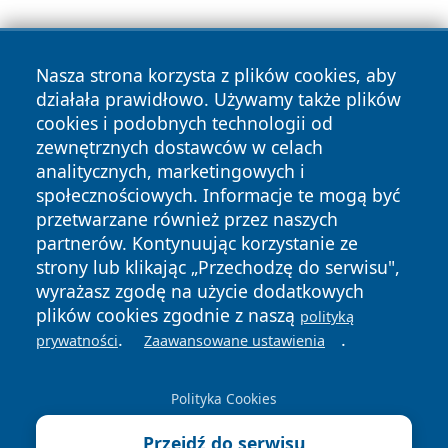
Nasza strona korzysta z plików cookies, aby
działała prawidłowo. Używamy także plików
cookies i podobnych technologii od
zewnętrznych dostawców w celach
Copyright © 2026 przemyslonline.pl Wszystkie prawa
analitycznych, marketingowych i
zastrzeżone.
społecznościowych. Informacje te mogą być
przetwarzane również przez naszych
partnerów. Kontynuując korzystanie ze
Polityka
Polityka
News
Autorzy
strony lub klikając „Przechodzę do serwisu",
Prywatności
Cookies
wyrażasz zgodę na użycie dodatkowych
plików cookies zgodnie z naszą
polityką
.
.
prywatności
Zaawansowane ustawienia
Polityka Cookies
Przejdź do serwisu