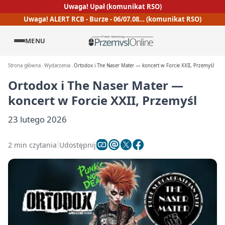
Uwaga! Upał (komunikat RSO)
Uwaga! ALERT RCB - Burze - 06/07.08… (komunikat RSO)
MENU
Strona główna
Wydarzenia
Ortodox i The Naser Mater — koncert w Forcie XXII, Przemyśl
Ortodox i The Naser Mater —
koncert w Forcie XXII, Przemyśl
23 lutego 2026
2 min czytania
Udostępnij