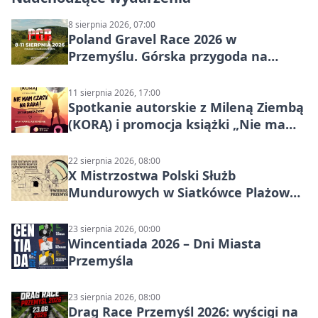
8 sierpnia 2026, 07:00
Poland Gravel Race 2026 w
Przemyślu. Górska przygoda na
szutrach Karpat
11 sierpnia 2026, 17:00
Spotkanie autorskie z Mileną Ziembą
(KORĄ) i promocja książki „Nie mam
czasu na raka! Jestem zajęta życiem”
22 sierpnia 2026, 08:00
X Mistrzostwa Polski Służb
Mundurowych w Siatkówce Plażowej
w Przemyślu
23 sierpnia 2026, 00:00
Wincentiada 2026 – Dni Miasta
Przemyśla
23 sierpnia 2026, 08:00
Drag Race Przemyśl 2026: wyścigi na