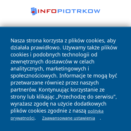
Nasza strona korzysta z plików cookies, aby
działała prawidłowo. Używamy także plików
cookies i podobnych technologii od
zewnętrznych dostawców w celach
Copyright © 2026 przemyslonline.pl Wszystkie prawa
analitycznych, marketingowych i
zastrzeżone.
społecznościowych. Informacje te mogą być
przetwarzane również przez naszych
partnerów. Kontynuując korzystanie ze
Polityka
Polityka
News
Autorzy
strony lub klikając „Przechodzę do serwisu",
Prywatności
Cookies
wyrażasz zgodę na użycie dodatkowych
plików cookies zgodnie z naszą
polityką
.
.
prywatności
Zaawansowane ustawienia