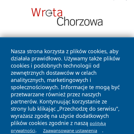
Nasza strona korzysta z plików cookies, aby
działała prawidłowo. Używamy także plików
cookies i podobnych technologii od
zewnętrznych dostawców w celach
Copyright © 2026 przemyslonline.pl Wszystkie prawa
analitycznych, marketingowych i
zastrzeżone.
społecznościowych. Informacje te mogą być
przetwarzane również przez naszych
partnerów. Kontynuując korzystanie ze
Polityka
Polityka
News
Autorzy
strony lub klikając „Przechodzę do serwisu",
Prywatności
Cookies
wyrażasz zgodę na użycie dodatkowych
plików cookies zgodnie z naszą
polityką
.
.
prywatności
Zaawansowane ustawienia