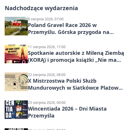
Nadchodzące wydarzenia
8 sierpnia 2026, 07:00
Poland Gravel Race 2026 w
Przemyślu. Górska przygoda na
szutrach Karpat
11 sierpnia 2026, 17:00
Spotkanie autorskie z Mileną Ziembą
(KORĄ) i promocja książki „Nie mam
czasu na raka! Jestem zajęta życiem”
22 sierpnia 2026, 08:00
X Mistrzostwa Polski Służb
Mundurowych w Siatkówce Plażowej
w Przemyślu
23 sierpnia 2026, 00:00
Wincentiada 2026 – Dni Miasta
Przemyśla