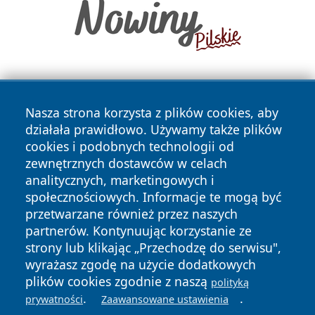
Nasza strona korzysta z plików cookies, aby
działała prawidłowo. Używamy także plików
cookies i podobnych technologii od
zewnętrznych dostawców w celach
Copyright © 2026 przemyslonline.pl Wszystkie prawa
analitycznych, marketingowych i
zastrzeżone.
społecznościowych. Informacje te mogą być
przetwarzane również przez naszych
partnerów. Kontynuując korzystanie ze
Polityka
Polityka
News
Autorzy
strony lub klikając „Przechodzę do serwisu",
Prywatności
Cookies
wyrażasz zgodę na użycie dodatkowych
plików cookies zgodnie z naszą
polityką
.
.
prywatności
Zaawansowane ustawienia