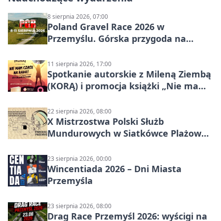
8 sierpnia 2026, 07:00
Poland Gravel Race 2026 w
Przemyślu. Górska przygoda na
szutrach Karpat
11 sierpnia 2026, 17:00
Spotkanie autorskie z Mileną Ziembą
(KORĄ) i promocja książki „Nie mam
czasu na raka! Jestem zajęta życiem”
22 sierpnia 2026, 08:00
X Mistrzostwa Polski Służb
Mundurowych w Siatkówce Plażowej
w Przemyślu
23 sierpnia 2026, 00:00
Wincentiada 2026 – Dni Miasta
Przemyśla
23 sierpnia 2026, 08:00
Drag Race Przemyśl 2026: wyścigi na