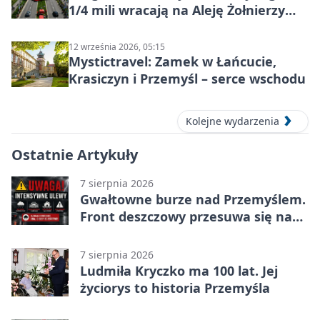
1/4 mili wracają na Aleję Żołnierzy
Wyklętych
12 września 2026, 05:15
Mystictravel: Zamek w Łańcucie,
Krasiczyn i Przemyśl – serce wschodu
Kolejne wydarzenia
Ostatnie Artykuły
7 sierpnia 2026
Gwałtowne burze nad Przemyślem.
Front deszczowy przesuwa się na
wschód
7 sierpnia 2026
Ludmiła Kryczko ma 100 lat. Jej
życiorys to historia Przemyśla