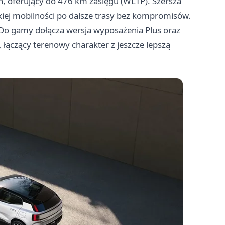
, oferujący do 476 km zasięgu (WLTP). Szersza
iej mobilności po dalsze trasy bez kompromisów.
. Do gamy dołącza wersja wyposażenia Plus oraz
 łączący terenowy charakter z jeszcze lepszą