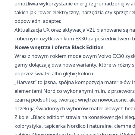
umożliwia wykorzystanie energii zgromadzonej w a
takich jak rower elektryczny, narzędzia czy sprzęt r
odpowiedni adapter.
Aktualizacja UX oraz aktywacja V2L planowane są na
i obecnym użytkownikom EX30 za pośrednictwem bez
Nowe wnętrza i oferta Black Edition
Wraz z nowym rokiem modelowym Volvo EX30 zyskuje
gamy dołączają dwa nowe warianty, które w różny 
poprzez światło albo głębię koloru.
„Harvest” to jasna, spójna kompozycja materiałów i fa
elementami Nordico wykonanymi m.in. z przetworzo
czarną podsufitką, tworząc wnętrze nowoczesne, ale 
oczekują świadomych wyborów materiałowych bez re
Z kolei „Black edition” stawia na konsekwencję i eleg
kolorystyka, tapicerka Nordico i naturalne, ciemne 
kabiny. Nowe wnętrze trafia również do wersji Volvo