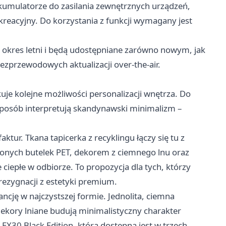
kumulatorze do zasilania zewnętrznych urządzeń,
ekreacyjny. Do korzystania z funkcji wymagany jest
 okres letni i będą udostępniane zarówno nowym, jak
przewodowych aktualizacji over-the-air.
 kolejne możliwości personalizacji wnętrza. Do
sposób interpretują skandynawski minimalizm –
ktur. Tkana tapicerka z recyklingu łączy się tu z
nych butelek PET, dekorem z ciemnego lnu oraz
ciepłe w odbiorze. To propozycja dla tych, którzy
zygnacji z estetyki premium.
ancję w najczystszej formie. Jednolita, ciemna
dekory lniane budują minimalistyczny charakter
 EX30 Black Edition, która dostępna jest w trzech