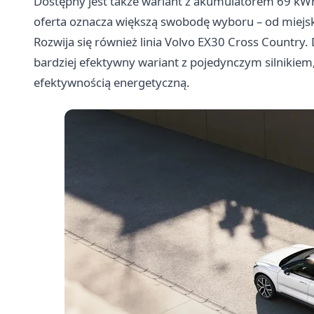
Dostępny jest także wariant z akumulatorem 69 kWh
oferta oznacza większą swobodę wyboru – od miejsk
Rozwija się również linia Volvo EX30 Cross Country
bardziej efektywny wariant z pojedynczym silnikiem,
efektywnością energetyczną.