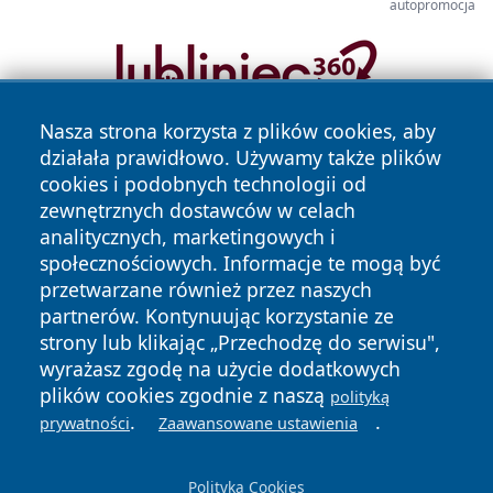
autopromocja
Nasza strona korzysta z plików cookies, aby
działała prawidłowo. Używamy także plików
cookies i podobnych technologii od
zewnętrznych dostawców w celach
analitycznych, marketingowych i
społecznościowych. Informacje te mogą być
Copyright © 2026 przemyslonline.pl Wszystkie prawa
przetwarzane również przez naszych
zastrzeżone.
partnerów. Kontynuując korzystanie ze
strony lub klikając „Przechodzę do serwisu",
wyrażasz zgodę na użycie dodatkowych
Polityka
Polityka
News
Autorzy
plików cookies zgodnie z naszą
polityką
Prywatności
Cookies
.
.
prywatności
Zaawansowane ustawienia
Polityka Cookies