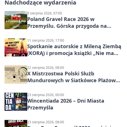
Nadchodzące wydarzenia
8 sierpnia 2026, 07:00
Poland Gravel Race 2026 w
Przemyślu. Górska przygoda na
szutrach Karpat
11 sierpnia 2026, 17:00
Spotkanie autorskie z Mileną Ziembą
(KORĄ) i promocja książki „Nie mam
czasu na raka! Jestem zajęta życiem”
22 sierpnia 2026, 08:00
X Mistrzostwa Polski Służb
Mundurowych w Siatkówce Plażowej
w Przemyślu
23 sierpnia 2026, 00:00
Wincentiada 2026 – Dni Miasta
Przemyśla
23 sierpnia 2026, 08:00