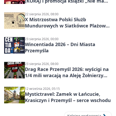
(KORĄ) i promocja książki „Nie mam
czasu na raka! Jestem zajęta życiem”
22 sierpnia 2026, 08:00
X Mistrzostwa Polski Służb
Mundurowych w Siatkówce Plażowej
w Przemyślu
23 sierpnia 2026, 00:00
Wincentiada 2026 – Dni Miasta
Przemyśla
23 sierpnia 2026, 08:00
Drag Race Przemyśl 2026: wyścigi na
1/4 mili wracają na Aleję Żołnierzy
Wyklętych
12 września 2026, 05:15
Mystictravel: Zamek w Łańcucie,
Krasiczyn i Przemyśl – serce wschodu
Kolejne wydarzenia