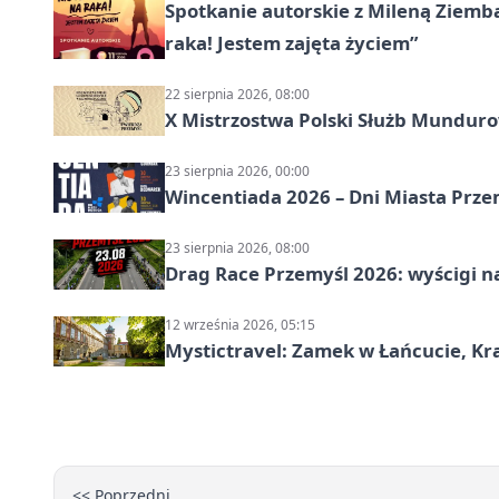
Spotkanie autorskie z Mileną Ziemb
raka! Jestem zajęta życiem”
22 sierpnia 2026, 08:00
X Mistrzostwa Polski Służb Mundur
23 sierpnia 2026, 00:00
Wincentiada 2026 – Dni Miasta Prze
23 sierpnia 2026, 08:00
Drag Race Przemyśl 2026: wyścigi na
12 września 2026, 05:15
Mystictravel: Zamek w Łańcucie, Kr
<< Poprzedni