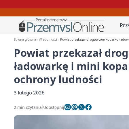
Prz
Strona główna
Wiadomości
Powiat przekazał drogowcom koparko-ładowa
Powiat przekazał dro
ładowarkę i mini kop
ochrony ludności
3 lutego 2026
2 min czytania
Udostępnij