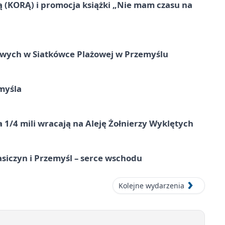
ą (KORĄ) i promocja książki „Nie mam czasu na
owych w Siatkówce Plażowej w Przemyślu
myśla
 1/4 mili wracają na Aleję Żołnierzy Wyklętych
asiczyn i Przemyśl – serce wschodu
Kolejne wydarzenia