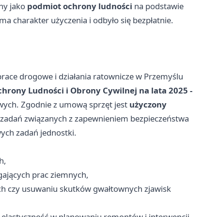
ny jako
podmiot ochrony ludności
na podstawie
ma charakter użyczenia i odbyło się bezpłatnie.
race drogowe i działania ratownicze w Przemyślu
rony Ludności i Obrony Cywilnej na lata 2025 -
wych. Zgodnie z umową sprzęt jest
użyczony
 zadań związanych z zapewnieniem bezpieczeństwa
wych zadań jednostki.
h,
ających prac ziemnych,
ch czy usuwaniu skutków gwałtownych zjawisk
zą elastyczność w planowaniu remontów i interwencji