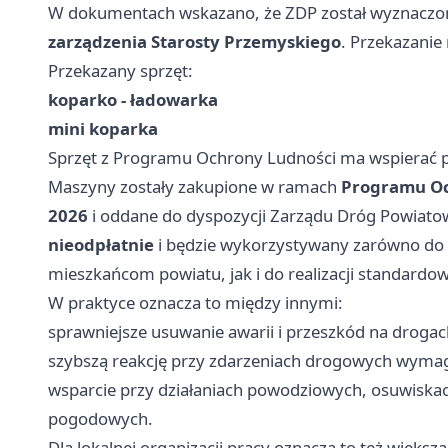
W dokumentach wskazano, że ZDP został wyznaczo
zarządzenia Starosty Przemyskiego
. Przekazanie 
Przekazany sprzęt:
koparko - ładowarka
mini koparka
Sprzęt z Programu Ochrony Ludności ma wspierać p
Maszyny zostały zakupione w ramach
Programu Och
2026
i oddane do dyspozycji Zarządu Dróg Powiato
nieodpłatnie
i będzie wykorzystywany zarówno do
mieszkańcom powiatu, jak i do realizacji standardo
W praktyce oznacza to między innymi:
sprawniejsze usuwanie awarii i przeszkód na drogac
szybszą reakcję przy zdarzeniach drogowych wymag
wsparcie przy działaniach powodziowych, osuwiska
pogodowych.
Dla lokalnej organizacji pracy oznacza to też więks