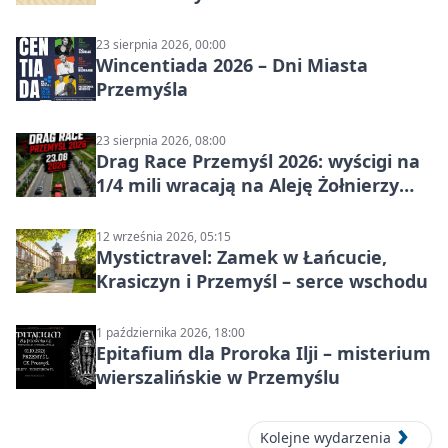
w Przemyślu
23 sierpnia 2026, 00:00
Wincentiada 2026 – Dni Miasta
Przemyśla
23 sierpnia 2026, 08:00
Drag Race Przemyśl 2026: wyścigi na
1/4 mili wracają na Aleję Żołnierzy
Wyklętych
12 września 2026, 05:15
Mystictravel: Zamek w Łańcucie,
Krasiczyn i Przemyśl – serce wschodu
1 października 2026, 18:00
Epitafium dla Proroka Ilji – misterium
wierszalińskie w Przemyślu
Kolejne wydarzenia