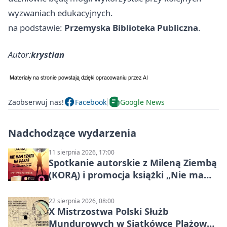
wyzwaniach edukacyjnych.
na podstawie:
Przemyska Biblioteka Publiczna
.
Autor:
krystian
Zaobserwuj nas!
Facebook
Google News
Nadchodzące wydarzenia
11 sierpnia 2026, 17:00
Spotkanie autorskie z Mileną Ziembą
(KORĄ) i promocja książki „Nie mam
czasu na raka! Jestem zajęta życiem”
22 sierpnia 2026, 08:00
X Mistrzostwa Polski Służb
Mundurowych w Siatkówce Plażowej