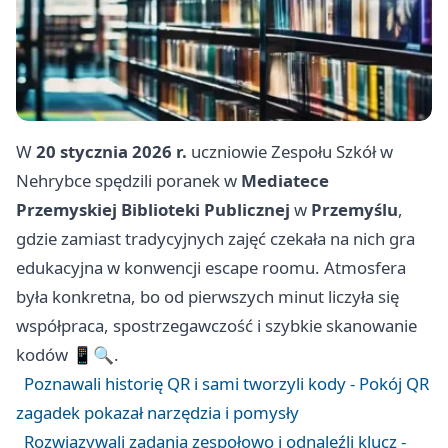
W
20 stycznia 2026 r.
uczniowie Zespołu Szkół w
Nehrybce spędzili poranek w
Mediatece
Przemyskiej Biblioteki Publicznej
w
Przemyślu
,
gdzie zamiast tradycyjnych zajęć czekała na nich gra
edukacyjna w konwencji escape roomu. Atmosfera
była konkretna, bo od pierwszych minut liczyła się
współpraca, spostrzegawczość i szybkie skanowanie
kodów 📱🔍.
Poznawali historię QR i sami tworzyli kody - Pokój QR
zagadek pokazał narzędzia i pomysły
Rozwiązywali zadania zespołowo i odnaleźli klucz -