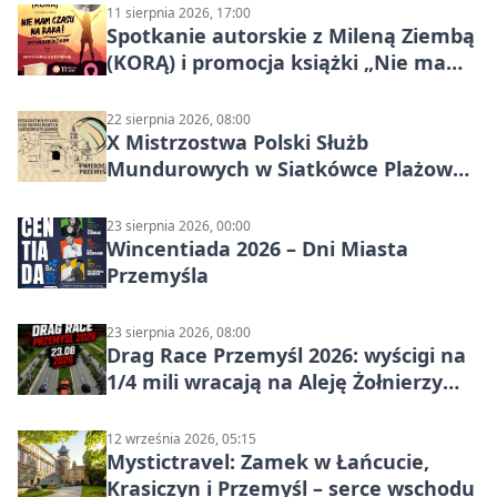
11 sierpnia 2026, 17:00
Spotkanie autorskie z Mileną Ziembą
(KORĄ) i promocja książki „Nie mam
czasu na raka! Jestem zajęta życiem”
22 sierpnia 2026, 08:00
X Mistrzostwa Polski Służb
Mundurowych w Siatkówce Plażowej
w Przemyślu
23 sierpnia 2026, 00:00
Wincentiada 2026 – Dni Miasta
Przemyśla
23 sierpnia 2026, 08:00
Drag Race Przemyśl 2026: wyścigi na
1/4 mili wracają na Aleję Żołnierzy
Wyklętych
12 września 2026, 05:15
Mystictravel: Zamek w Łańcucie,
Krasiczyn i Przemyśl – serce wschodu