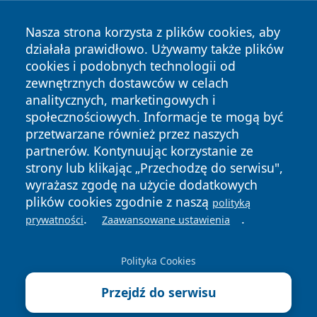
Nasza strona korzysta z plików cookies, aby
działała prawidłowo. Używamy także plików
cookies i podobnych technologii od
zewnętrznych dostawców w celach
analitycznych, marketingowych i
społecznościowych. Informacje te mogą być
przetwarzane również przez naszych
Copyright © 2026 przemyslonline.pl Wszystkie prawa
partnerów. Kontynuując korzystanie ze
zastrzeżone.
strony lub klikając „Przechodzę do serwisu",
wyrażasz zgodę na użycie dodatkowych
plików cookies zgodnie z naszą
polityką
Polityka
Polityka
.
.
News
Autorzy
prywatności
Zaawansowane ustawienia
Prywatności
Cookies
Polityka Cookies
Przejdź do serwisu