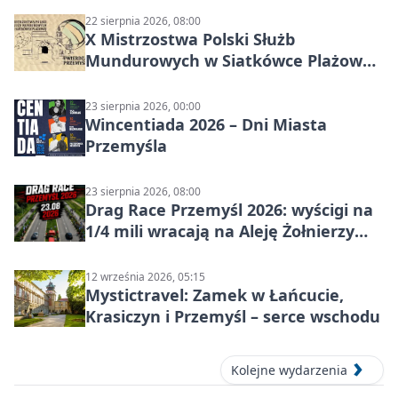
22 sierpnia 2026, 08:00
X Mistrzostwa Polski Służb
Mundurowych w Siatkówce Plażowej
w Przemyślu
23 sierpnia 2026, 00:00
Wincentiada 2026 – Dni Miasta
Przemyśla
23 sierpnia 2026, 08:00
Drag Race Przemyśl 2026: wyścigi na
1/4 mili wracają na Aleję Żołnierzy
Wyklętych
12 września 2026, 05:15
Mystictravel: Zamek w Łańcucie,
Krasiczyn i Przemyśl – serce wschodu
Kolejne wydarzenia