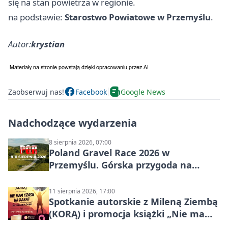
się na stan powietrza w regionie.
na podstawie:
Starostwo Powiatowe w Przemyślu
.
Autor:
krystian
Zaobserwuj nas!
Facebook
Google News
Nadchodzące wydarzenia
8 sierpnia 2026, 07:00
Poland Gravel Race 2026 w
Przemyślu. Górska przygoda na
szutrach Karpat
11 sierpnia 2026, 17:00
Spotkanie autorskie z Mileną Ziembą
(KORĄ) i promocja książki „Nie mam
czasu na raka! Jestem zajęta życiem”