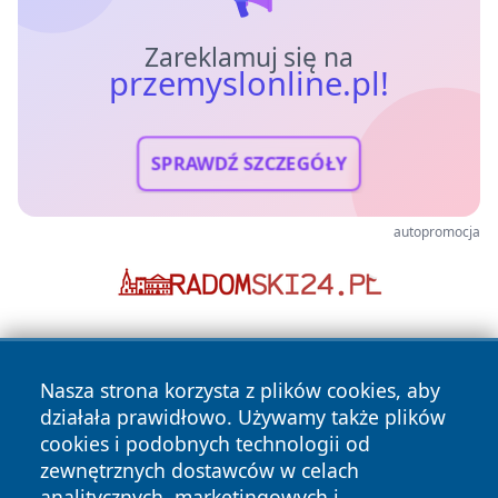
Zareklamuj się na
przemyslonline.pl!
SPRAWDŹ SZCZEGÓŁY
autopromocja
Nasza strona korzysta z plików cookies, aby
działała prawidłowo. Używamy także plików
cookies i podobnych technologii od
zewnętrznych dostawców w celach
Copyright © 2026 przemyslonline.pl Wszystkie prawa
analitycznych, marketingowych i