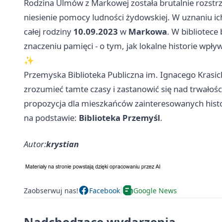
Rodzina Ulmów z Markowej została brutalnie rozst
niesienie pomocy ludności żydowskiej. W uznaniu ic
całej rodziny
10.09.2023
w
Markowa
. W bibliotece
znaczeniu pamięci - o tym, jak lokalne historie wpły
✨
Przemyska Biblioteka Publiczna im. Ignacego Krasic
zrozumieć tamte czasy i zastanowić się nad trwałości
propozycja dla mieszkańców zainteresowanych histor
na podstawie:
Biblioteka Przemyśl
.
Autor:
krystian
Zaobserwuj nas!
Facebook
Google News
Nadchodzące wydarzenia