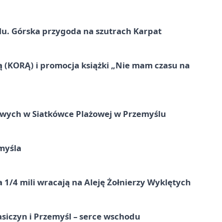
u. Górska przygoda na szutrach Karpat
ą (KORĄ) i promocja książki „Nie mam czasu na
owych w Siatkówce Plażowej w Przemyślu
myśla
 1/4 mili wracają na Aleję Żołnierzy Wyklętych
asiczyn i Przemyśl – serce wschodu