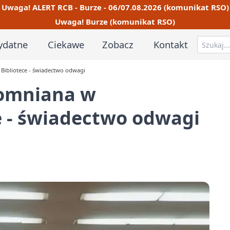
Uwaga! ALERT RCB - Burze - 06/07.08.2026 (komunikat RSO)
Uwaga! Burze (komunikat RSO)
ydatne
Ciekawe
Zobacz
Kontakt
Bibliotece - świadectwo odwagi
omniana w
e - świadectwo odwagi