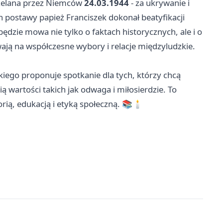
rzelana przez Niemców
24.03.1944
- za ukrywanie i
h postawy papież Franciszek dokonał beatyfikacji
 będzie mowa nie tylko o faktach historycznych, ale i o
wają na współczesne wybory i relacje międzyludzkie.
kiego proponuje spotkanie dla tych, którzy chcą
ą wartości takich jak odwaga i miłosierdzie. To
ią, edukacją i etyką społeczną. 📚🕯️