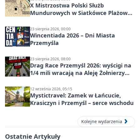
X Mistrzostwa Polski Służb
Mundurowych w Siatkówce Plażowej
w Przemyślu
23 sierpnia 2026, 00:00
Wincentiada 2026 – Dni Miasta
Przemyśla
23 sierpnia 2026, 08:00
Drag Race Przemyśl 2026: wyścigi na
1/4 mili wracają na Aleję Żołnierzy
Wyklętych
12 września 2026, 05:15
Mystictravel: Zamek w Łańcucie,
Krasiczyn i Przemyśl – serce wschodu
Kolejne wydarzenia
Ostatnie Artykuły