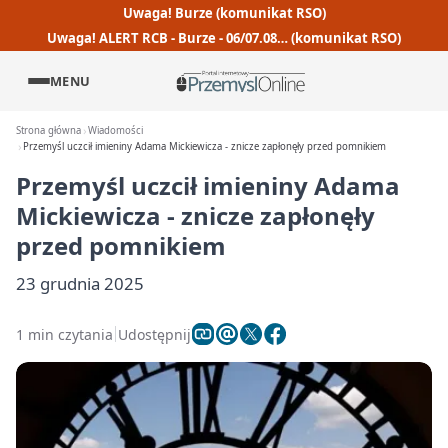
Uwaga! Burze (komunikat RSO)
Uwaga! ALERT RCB - Burze - 06/07.08… (komunikat RSO)
MENU
Strona główna
Wiadomości
Przemyśl uczcił imieniny Adama Mickiewicza - znicze zapłonęły przed pomnikiem
Przemyśl uczcił imieniny Adama
Mickiewicza - znicze zapłonęły
przed pomnikiem
23 grudnia 2025
1 min czytania
Udostępnij