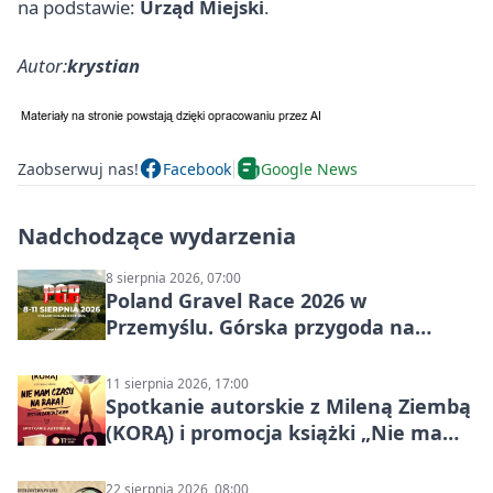
na podstawie:
Urząd Miejski
.
Autor:
krystian
Zaobserwuj nas!
Facebook
Google News
Nadchodzące wydarzenia
8 sierpnia 2026, 07:00
Poland Gravel Race 2026 w
Przemyślu. Górska przygoda na
szutrach Karpat
11 sierpnia 2026, 17:00
Spotkanie autorskie z Mileną Ziembą
(KORĄ) i promocja książki „Nie mam
czasu na raka! Jestem zajęta życiem”
22 sierpnia 2026, 08:00